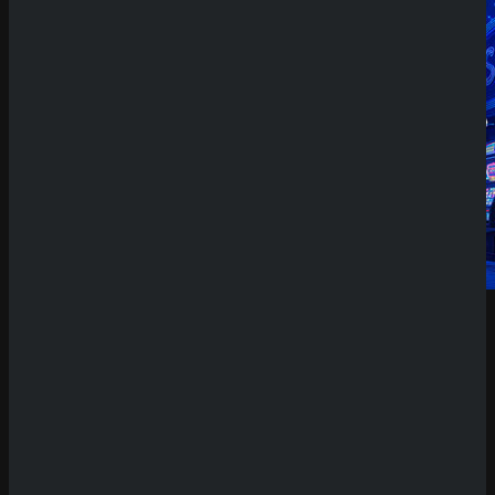
Demo Spiel
Willkommen auf unserer Plattform für Demo
Slots! Hier hast du die einzigartige Möglichkeit,
eine riesige Auswahl an Spielautomaten
kostenlos und ohne Risiko zu testen. Unsere
Seite bietet dir den Vorteil, die neuesten Slots
oft bis zu zwei Wochen vor ihrer offiziellen
Veröffentlichung in Online-Casinos