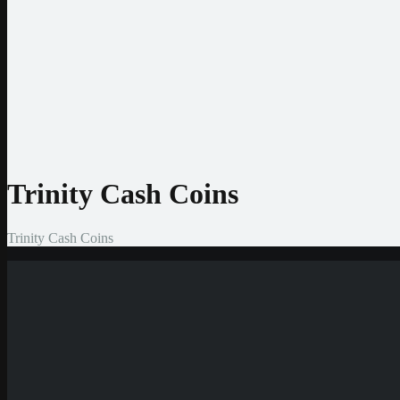
Aus
Trinity Cash Coins
Trinity Cash Coins