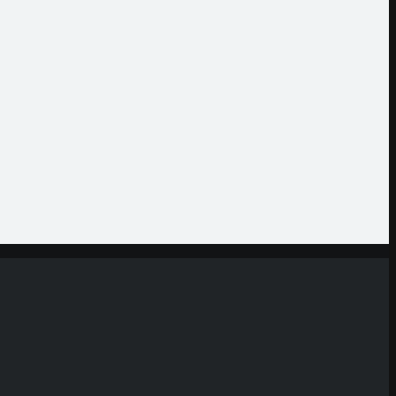
Suchen
Suchen
Neue Casinos
Prestige