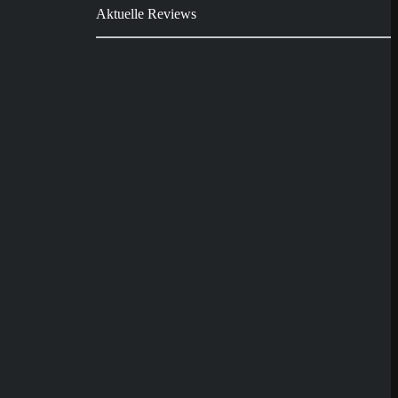
Aktuelle Reviews