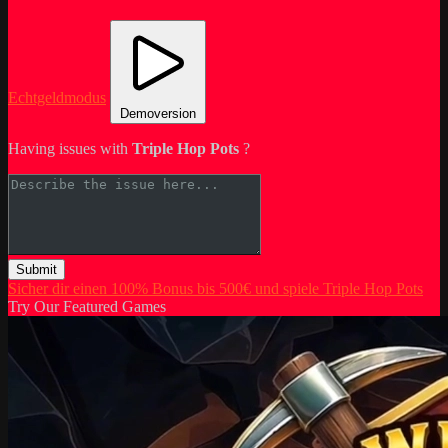
Echtgeldmodus
Demoversion
Having issues with
Triple Hop Pots
?
Submit
Sicher dir einen 100% Bonus bis 500€ und spiele Triple Hop Pots
Try Our Featured Games