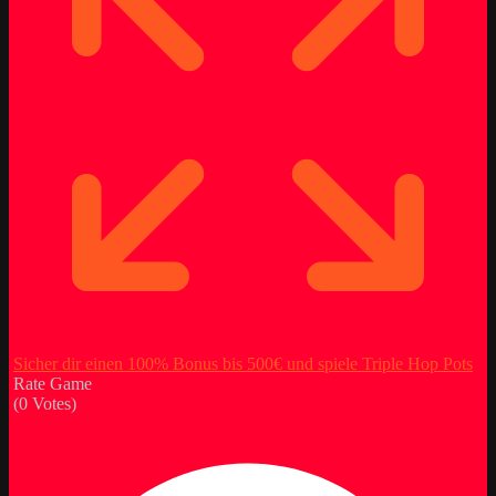
Sicher dir einen 100% Bonus bis 500€ und spiele Triple Hop Pots
Rate Game
(
0
Votes)