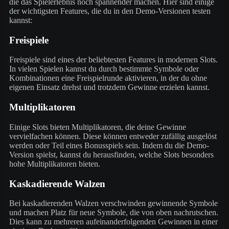
die das Spielerlebnis noch spannender machen. Hier sind einige
der wichtigsten Features, die du in den Demo-Versionen testen
kannst:
Freispiele
Freispiele sind eines der beliebtesten Features in modernen Slots.
In vielen Spielen kannst du durch bestimmte Symbole oder
Kombinationen eine Freispielrunde aktivieren, in der du ohne
eigenen Einsatz drehst und trotzdem Gewinne erzielen kannst.
Multiplikatoren
Einige Slots bieten Multiplikatoren, die deine Gewinne
vervielfachen können. Diese können entweder zufällig ausgelöst
werden oder Teil eines Bonusspiels sein. Indem du die Demo-
Version spielst, kannst du herausfinden, welche Slots besonders
hohe Multiplikatoren bieten.
Kaskadierende Walzen
Bei kaskadierenden Walzen verschwinden gewinnende Symbole
und machen Platz für neue Symbole, die von oben nachrutschen.
Dies kann zu mehreren aufeinanderfolgenden Gewinnen in einer