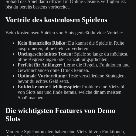
Sobald das Spiel dann offiziell in Online-Casinos verfügbar ist,
bist du bereits bestens vorbereitet.
Vorteile des kostenlosen Spielens
Beim kostenlosen Spielen von Slots genießt du viele Vorteile:
Kein finanzielles Risiko:
Du kannst die Spiele in Ruhe
ausprobieren, ohne Geld zu verlieren.
Uneingeschränktes Testen:
Spiele so lange du möchtest,
ohne Begrenzungen oder Einzahlungspflichten.
Perfekt für Anfänger:
Lerne die Regeln, Funktionen und
Gewinnchancen ohne Druck kennen.
Optimale Vorbereitung:
Teste verschiedene Strategien,
bevor du echtes Geld setzt.
Entdecke neue Lieblingsspiele:
Probiere eine Vielzahl
von Slots aus und finde heraus, welche dir am meisten
Spaß machen.
Die wichtigsten Features von Demo
Slots
Moderne Spielautomaten haben eine Vielzahl von Funktionen,