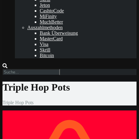
Jeton
CashtoCode
MiFinity
MuchBetter
Auszahlmethoden
Bank Überweisung
MasterCard
Visa
Skrill
Bitcoin
Triple Hop Pots
Triple Hop Pots