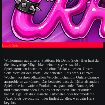
Demo Spiel
Willkommen auf unserer Plattform für Demo Slots! Hier hast du
die einzigartige Möglichkeit, eine riesige Auswahl an
Spielautomaten kostenlos und ohne Risiko zu testen. Unsere
Seite bietet dir den Vorteil, die neuesten Slots oft bis zu zwei
Wochen vor ihrer offiziellen Veröffentlichung in Online-Casinos
ausprobieren zu können. Das bedeutet, dass du früher als andere
Spieler die innovativen Funktionen, spannenden Bonusspiele
und atemberaubenden Designs der neuesten Titel erkunden
kannst. Egal, ob du klassische Automaten oder hochmoderne
Video-Slots bevorzugst – hier findest du alles, was dein Herz
begehrt.