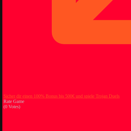
Sicher dir einen 100% Bonus bis 500€ und spiele Trojan Duels
Rate Game
(
0
Votes)