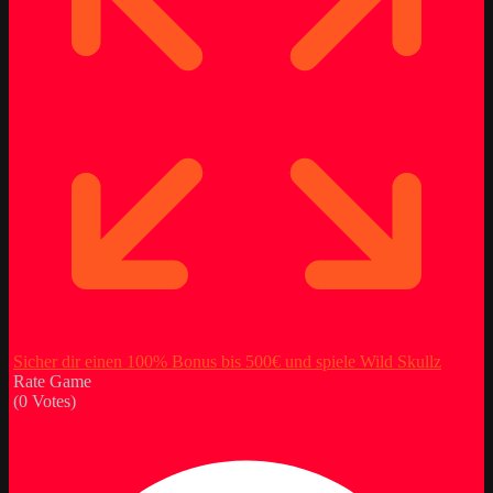
Sicher dir einen 100% Bonus bis 500€ und spiele Wild Skullz
Rate Game
(
0
Votes)