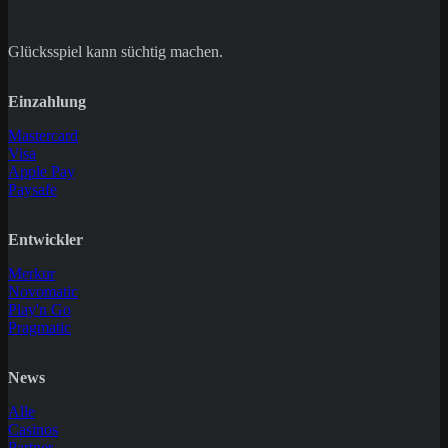
Glücksspiel kann süchtig machen.
Einzahlung
Mastercard
Visa
Apple Pay
Paysafe
Entwickler
Merkur
Novomatic
Play'n Go
Pragmatic
News
Alle
Casinos
Partner