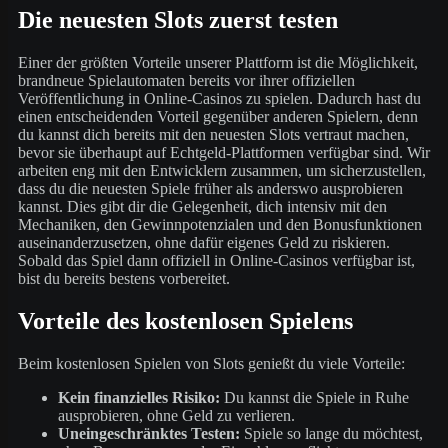
Die neuesten Slots zuerst testen
Einer der größten Vorteile unserer Plattform ist die Möglichkeit,
brandneue Spielautomaten bereits vor ihrer offiziellen
Veröffentlichung in Online-Casinos zu spielen. Dadurch hast du
einen entscheidenden Vorteil gegenüber anderen Spielern, denn
du kannst dich bereits mit den neuesten Slots vertraut machen,
bevor sie überhaupt auf Echtgeld-Plattformen verfügbar sind. Wir
arbeiten eng mit den Entwicklern zusammen, um sicherzustellen,
dass du die neuesten Spiele früher als anderswo ausprobieren
kannst. Dies gibt dir die Gelegenheit, dich intensiv mit den
Mechaniken, den Gewinnpotenzialen und den Bonusfunktionen
auseinanderzusetzen, ohne dafür eigenes Geld zu riskieren.
Sobald das Spiel dann offiziell in Online-Casinos verfügbar ist,
bist du bereits bestens vorbereitet.
Vorteile des kostenlosen Spielens
Beim kostenlosen Spielen von Slots genießt du viele Vorteile:
Kein finanzielles Risiko:
Du kannst die Spiele in Ruhe
ausprobieren, ohne Geld zu verlieren.
Uneingeschränktes Testen:
Spiele so lange du möchtest,