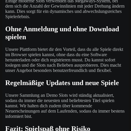
Einige moderne Slots verwenden das Megaways-System, bei
dem sich die Anzahl der Gewinnlinien mit jeder Drehung ändern
kann. Dies sorgt für ein dynamisches und abwechslungsreiches
Spielerlebnis.
Ohne Anmeldung und ohne Download
spielen
Unsere Plattform bietet dir den Vorteil, dass du alle Spiele direkt
im Browser spielen kannst, ohne dass du eine Software
herunterladen oder dich registrieren musst. Du kannst sofort
loslegen und die Slots nach Belieben ausprobieren. Dies macht
unser Angebot besonders benutzerfreundlich und flexibel.
Regelmäßige Updates und neue Spiele
Unsere Sammlung an Demo Slots wird ständig aktualisiert,
sodass du immer die neuesten und beliebtesten Titel spielen
kannst. Wir halten dich zudem über kommende
Neuerscheinungen auf dem Laufenden, sodass du immer bestens
informiert bist.
Fazit: Spielspaß ohne Risiko