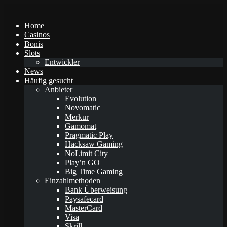
Home
Casinos
Bonis
Slots
Entwickler
News
Häufig gesucht
Anbieter
Evolution
Novomatic
Merkur
Gamomat
Pragmatic Play
Hacksaw Gaming
NoLimit City
Play’n GO
Big Time Gaming
Einzahlmethoden
Bank Überweisung
Paysafecard
MasterCard
Visa
Skrill