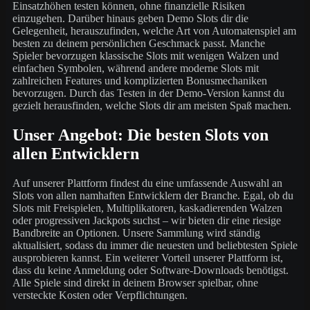
Einsatzhöhen testen können, ohne finanzielle Risiken
einzugehen. Darüber hinaus geben Demo Slots dir die
Gelegenheit, herauszufinden, welche Art von Automatenspiel am
besten zu deinem persönlichen Geschmack passt. Manche
Spieler bevorzugen klassische Slots mit wenigen Walzen und
einfachen Symbolen, während andere moderne Slots mit
zahlreichen Features und komplizierten Bonusmechaniken
bevorzugen. Durch das Testen in der Demo-Version kannst du
gezielt herausfinden, welche Slots dir am meisten Spaß machen.
Unser Angebot: Die besten Slots von
allen Entwicklern
Auf unserer Plattform findest du eine umfassende Auswahl an
Slots von allen namhaften Entwicklern der Branche. Egal, ob du
Slots mit Freispielen, Multiplikatoren, kaskadierenden Walzen
oder progressiven Jackpots suchst – wir bieten dir eine riesige
Bandbreite an Optionen. Unsere Sammlung wird ständig
aktualisiert, sodass du immer die neuesten und beliebtesten Spiele
ausprobieren kannst. Ein weiterer Vorteil unserer Plattform ist,
dass du keine Anmeldung oder Software-Downloads benötigst.
Alle Spiele sind direkt in deinem Browser spielbar, ohne
versteckte Kosten oder Verpflichtungen.