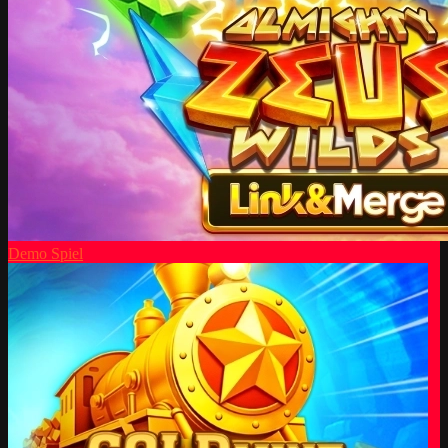
Demo Spiel