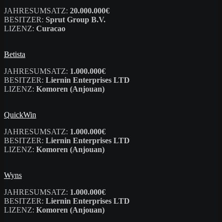
JAHRESUMSATZ:
20.000.000€
BESITZER:
Sprut Group B.V.
LIZENZ:
Curacao
Betista
JAHRESUMSATZ:
1.000.000€
BESITZER:
Liernin Enterprises LTD
LIZENZ:
Komoren (Anjouan)
QuickWin
JAHRESUMSATZ:
1.000.000€
BESITZER:
Liernin Enterprises LTD
LIZENZ:
Komoren (Anjouan)
Wyns
JAHRESUMSATZ:
1.000.000€
BESITZER:
Liernin Enterprises LTD
LIZENZ:
Komoren (Anjouan)