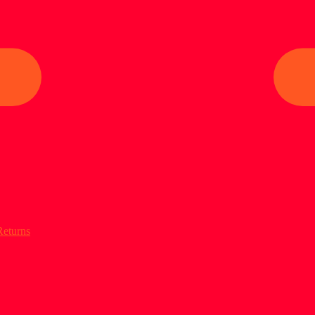
Returns