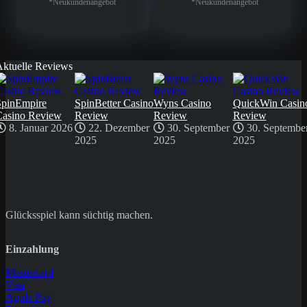
*Neukundenangebot
*Neukundenangebot
Aktuelle Reviews
SpinEmpire
SpinBetter Casino
Wyns Casino
QuickWin Casin
Casino Review
Review
Review
Review
8. Januar 2026
22. Dezember
30. September
30. Septembe
2025
2025
2025
Glücksspiel kann süchtig machen.
Einzahlung
Mastercard
Visa
Apple Pay