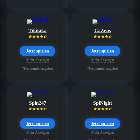
Tikitaka
CaZeus
Jetzt spielen
Jetzt spielen
Mehr Anzeigen
Mehr Anzeigen
*Neukundenangebot
*Neukundenangebot
Spin247
SpiNight
Jetzt spielen
Jetzt spielen
Mehr Anzeigen
Mehr Anzeigen