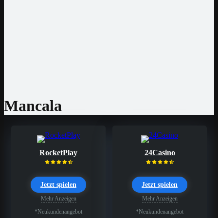
Jeton
CashtoCode
MiFinity
MuchBetter
Auszahlmethoden
Bank Überweisung
MasterCard
Visa
Skrill
Bitcoin
Mancala
RocketPlay
24Casino
Jetzt spielen
Jetzt spielen
Mehr Anzeigen
Mehr Anzeigen
*Neukundenangebot
*Neukundenangebot