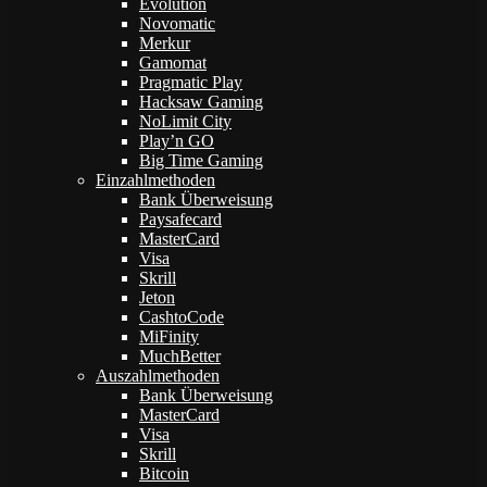
Evolution
Novomatic
Merkur
Gamomat
Pragmatic Play
Hacksaw Gaming
NoLimit City
Play’n GO
Big Time Gaming
Einzahlmethoden
Bank Überweisung
Paysafecard
MasterCard
Visa
Skrill
Jeton
CashtoCode
MiFinity
MuchBetter
Auszahlmethoden
Bank Überweisung
MasterCard
Visa
Skrill
Bitcoin