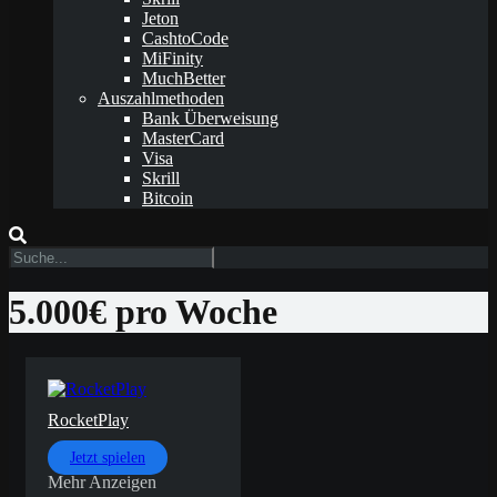
Jeton
CashtoCode
MiFinity
MuchBetter
Auszahlmethoden
Bank Überweisung
MasterCard
Visa
Skrill
Bitcoin
5.000€ pro Woche
RocketPlay
Jetzt spielen
Mehr Anzeigen