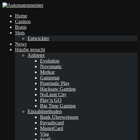
Home
Casinos
Bonis
Slots
Entwickler
News
Häufig gesucht
Anbieter
Evolution
Novomatic
Merkur
Gamomat
Pragmatic Play
Hacksaw Gaming
NoLimit City
Play’n GO
Big Time Gaming
Einzahlmethoden
Bank Überweisung
Paysafecard
MasterCard
Visa
Skrill