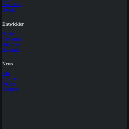
Apple Pay
Paysafe
Entwickler
Merkur
Novomatic
Play'n Go
Pragmatic
News
Alle
Casinos
Partner
Ratgeber