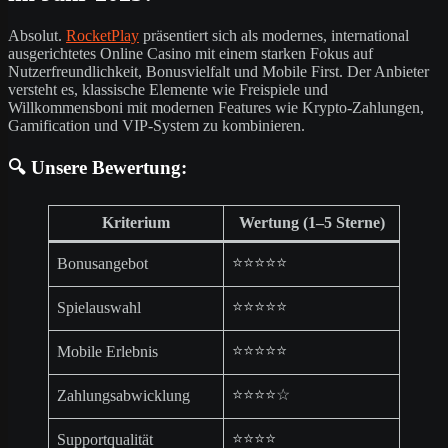
Absolut.
RocketPlay
präsentiert sich als modernes, international
ausgerichtetes Online Casino mit einem starken Fokus auf
Nutzerfreundlichkeit, Bonusvielfalt und Mobile First. Der Anbieter
versteht es, klassische Elemente wie Freispiele und
Willkommensboni mit modernen Features wie Krypto-Zahlungen,
Gamification und VIP-System zu kombinieren.
🔍
Unsere Bewertung:
Kriterium
Wertung (1–5 Sterne)
⭐⭐⭐⭐⭐
Bonusangebot
⭐⭐⭐⭐⭐
Spielauswahl
⭐⭐⭐⭐⭐
Mobile Erlebnis
⭐⭐⭐⭐☆
Zahlungsabwicklung
⭐⭐⭐⭐
Supportqualität