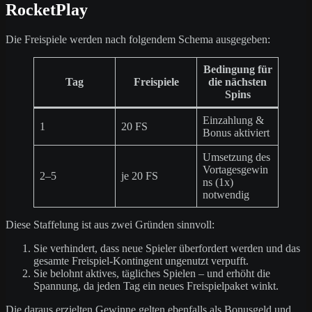
RocketPlay
Die Freispiele werden nach folgendem Schema ausgegeben:
Bedingung für
Tag
Freispiele
die nächsten
Spins
Einzahlung &
1
20 FS
Bonus aktiviert
Umsetzung des
Vortagesgewin
2–5
je 20 FS
ns (1x)
notwendig
Diese Staffelung ist aus zwei Gründen sinnvoll:
Sie verhindert, dass neue Spieler überfordert werden und das
gesamte Freispiel-Kontingent ungenutzt verpufft.
Sie belohnt aktives, tägliches Spielen – und erhöht die
Spannung, da jeden Tag ein neues Freispielpaket winkt.
Die daraus erzielten Gewinne gelten ebenfalls als Bonusgeld und