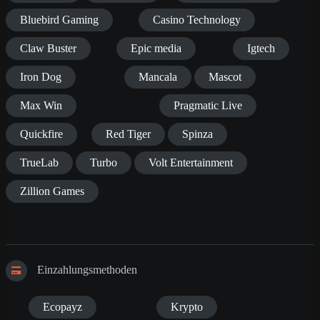
Bluebird Gaming
Casino Technology
Claw Buster
Epic media
Igtech
Iron Dog
Mancala
Mascot
Max Win
Pragmatic Live
Quickfire
Red Tiger
Spinza
TrueLab
Turbo
Volt Entertainment
Zillion Games
Einzahlungsmethoden
Ecopayz
Krypto