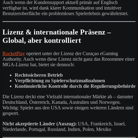
Auch wenn der Kundensupport aktuell primär auf Englisch
verfügbar ist, wird dank klarer Kommunikation und intuitiver
Benutzeroberfläche ein problemloses Spielerlebnis gewährleistet.
Lizenz & internationale Präsenz –
Global, aber kontrolliert
RocketPlay
operiert unter der Lizenz der Curaçao eGaming
Authority. Auch wenn diese Lizenz nicht ganz das Renommee einer
MGA-Lizenz hat, bietet sie dennoch:
Rechtssicheren Betrieb
Verpflichtung zu Spielerschutzmaßnahmen
Kontinuierliche Kontrolle durch die Regulierungsbehörde
Die Lizenz deckt eine Vielzahl internationaler Märkte ab – darunter
Deutschland, Österreich, Kanada, Australien und Norwegen.
Wichtig: Spieler aus den USA sowie einigen weiteren Ländern sind
gesperrt.
Nicht akzeptierte Länder (Auszug):
USA, Frankreich, Israel,
Niederlande, Portugal, Russland, Indien, Polen, Mexiko