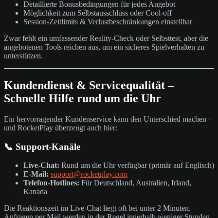
Detaillierte Bonusbedingungen für jedes Angebot
Möglichkeit zum Selbstausschluss oder Cool-off
Session-Zeitlimits & Verlustbeschränkungen einstellbar
Zwar fehlt ein umfassender Reality-Check oder Selbsttest, aber die
angebotenen Tools reichen aus, um ein sicheres Spielverhalten zu
unterstützen.
Kundendienst & Servicequalität –
Schnelle Hilfe rund um die Uhr
Ein hervorragender Kundenservice kann den Unterschied machen –
und RocketPlay überzeugt auch hier:
📞
Support-Kanäle
Live-Chat:
Rund um die Uhr verfügbar (primär auf Englisch)
E-Mail:
support@rocketplay.com
Telefon-Hotlines:
Für Deutschland, Australien, Irland,
Kanada
Die Reaktionszeit im Live-Chat liegt oft bei unter 2 Minuten.
Anfragen per Mail werden in der Regel innerhalb weniger Stunden