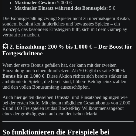
Maximaler Gewinn:
5.000 €
Maximaler Einsatz während des Bonusspiels:
5 €
Die Bonusgestaltung zwingt Spieler nicht zu übermäßigem Risiko,
sondern belohnt kontinuierliches und bewusstes Spielen – ein
Konzept, das besonders Einsteigern hilft, sich mit dem Gameplay
vertraut zu machen.
💥
2. Einzahlung: 200 % bis 1.000 € – Der Boost für
Fortgeschrittene
Wem der erste Bonus gefallen hat, der kann mit der zweiten
Einzahlung noch einen draufsetzen. Ab 50 € gibt es satte
200 %
Bonus bis zu 1.000 €
. Diese Aktion richtet sich bereits stärker an
ambitionierte Spieler, die bereit sind, höhere Beträge einzuzahlen
und den vollen Bonusumfang auszuschöpfen.
Auch hier gelten dieselben Umsatz- und Einsatzbedingungen wie
bei der ersten Stufe. Mit einem möglichen Gesamtbonus von 2.000
€ und 100 Freispielen ist das RocketPlay-Willkommensangebot
eines der großzügigsten auf dem deutschen Markt.
So funktionieren die Freispiele bei