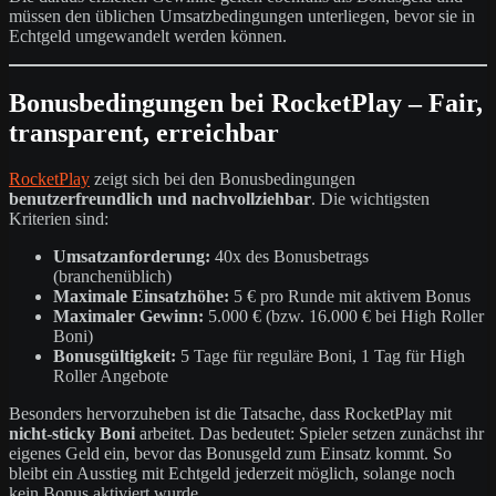
müssen den üblichen Umsatzbedingungen unterliegen, bevor sie in
Echtgeld umgewandelt werden können.
Bonusbedingungen bei RocketPlay – Fair,
transparent, erreichbar
RocketPlay
zeigt sich bei den Bonusbedingungen
benutzerfreundlich und nachvollziehbar
. Die wichtigsten
Kriterien sind:
Umsatzanforderung:
40x des Bonusbetrags
(branchenüblich)
Maximale Einsatzhöhe:
5 € pro Runde mit aktivem Bonus
Maximaler Gewinn:
5.000 € (bzw. 16.000 € bei High Roller
Boni)
Bonusgültigkeit:
5 Tage für reguläre Boni, 1 Tag für High
Roller Angebote
Besonders hervorzuheben ist die Tatsache, dass RocketPlay mit
nicht-sticky Boni
arbeitet. Das bedeutet: Spieler setzen zunächst ihr
eigenes Geld ein, bevor das Bonusgeld zum Einsatz kommt. So
bleibt ein Ausstieg mit Echtgeld jederzeit möglich, solange noch
kein Bonus aktiviert wurde.