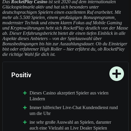
Das
RocketPlay Casino
ist seit 2020 auf dem internationalen
Glücksspielmarkt aktiv und hat sich besonders unter
deutschsprachigen Spielern einen exzellenten Ruf erarbeitet. Mit
mehr als 5.500 Spielen, einem großzügigen Bonusprogramm,
modernster Technik und einem klaren Fokus auf Mobile Gaming
und Kryptowährungen hebt sich RocketPlay deutlich von der Masse
ab. Dieser Erfahrungsbericht bietet dir einen tiefen Einblick in alle
Aspekte dieses Anbieters – von der Spielauswahl über
Bonusbedingungen bis hin zur Auszahlungsdauer. Ob du Einsteiger
bist oder erfahrener High Roller – hier erfährst du, ob RocketPlay
die richtige Wahl für dich ist.
Positiv
Dieses Casino akzeptiert Spieler aus vielen
Ländern
Immer hilfreicher Live-Chat Kundendienst rund
um die Uhr
ine sehr große Auswahl an Spielen, darunter
auch eine Vielzahl an Live Dealer Spielen