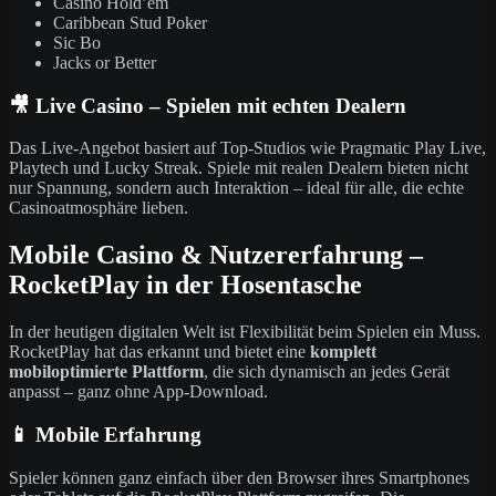
Casino Hold’em
Caribbean Stud Poker
Sic Bo
Jacks or Better
🎥
Live Casino – Spielen mit echten Dealern
Das Live-Angebot basiert auf Top-Studios wie Pragmatic Play Live,
Playtech und Lucky Streak. Spiele mit realen Dealern bieten nicht
nur Spannung, sondern auch Interaktion – ideal für alle, die echte
Casinoatmosphäre lieben.
Mobile Casino & Nutzererfahrung –
RocketPlay in der Hosentasche
In der heutigen digitalen Welt ist Flexibilität beim Spielen ein Muss.
RocketPlay hat das erkannt und bietet eine
komplett
mobiloptimierte Plattform
, die sich dynamisch an jedes Gerät
anpasst – ganz ohne App-Download.
📱
Mobile Erfahrung
Spieler können ganz einfach über den Browser ihres Smartphones