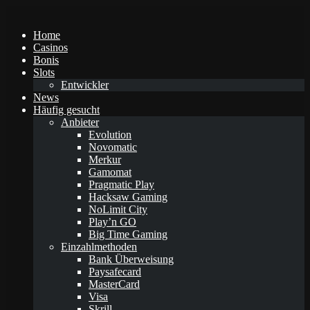
Home
Casinos
Bonis
Slots
Entwickler
News
Häufig gesucht
Anbieter
Evolution
Novomatic
Merkur
Gamomat
Pragmatic Play
Hacksaw Gaming
NoLimit City
Play’n GO
Big Time Gaming
Einzahlmethoden
Bank Überweisung
Paysafecard
MasterCard
Visa
Skrill