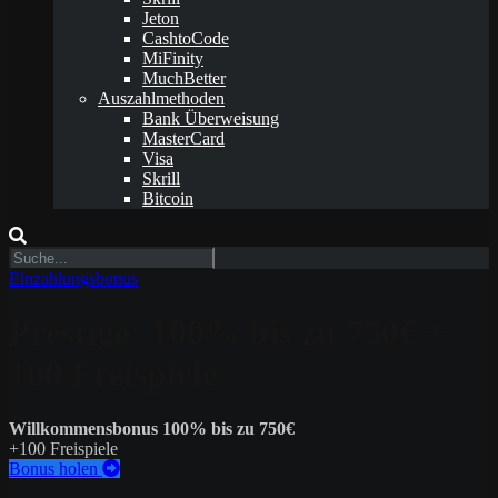
Jeton
CashtoCode
MiFinity
MuchBetter
Auszahlmethoden
Bank Überweisung
MasterCard
Visa
Skrill
Bitcoin
Einzahlungsbonus
Prestige: 100% bis zu 750€ +
100 Freispiele
Willkommensbonus 100% bis zu 750€
+100 Freispiele
Bonus holen