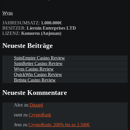
Wyns
JAHRESUMSATZ:
1.000.000€
BESITZER:
Liernin Enterprises LTD
LIZENZ:
Komoren (Anjouan)
Neueste Beiträge
SpinEmpire Casino Review
SpinBetter Casino Review
Wyns Casino Review
QuickWin Casino Review
Betista Casino Review
Neueste Kommentare
Alex
zu
Dazard
rami
zu
CryptoRush
Jens
zu
CryptoRush: 200% bis zu 2.500€