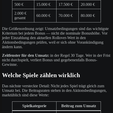
500 €
15.000 €
17.500 €
20.000 €
2.000 €
60.000 €
70.000 €
80.000 €
gesamt
Die Größenordnung zeigt: Umsatzbedingungen sind das wichtigste
Kriterium bei jedem Bonus — nicht die nominale Bonushöhe. Vor
jeder Einzahlung den aktuellen Rollover-Wert in den
Aktionsbedingungen prüfen, weil er sich ohne Vorankündigung
ändern kann.
Zeitfenster für den Umsatz:
in der Regel 30 Tage. Wer in der Frist
nicht durchspielt, verliert Bonus und gegebenenfalls Bonus-
Gewinne.
Welche Spiele zählen wirklich
Das nächste versteckte Detail: Nicht jedes Spiel trägt gleich zum
Umsatz bei. Die Beitragsraten stehen in den Aktionsbedingungen,
marktüblich sind diese Werte:
Spielkategorie
Beitrag zum Umsatz