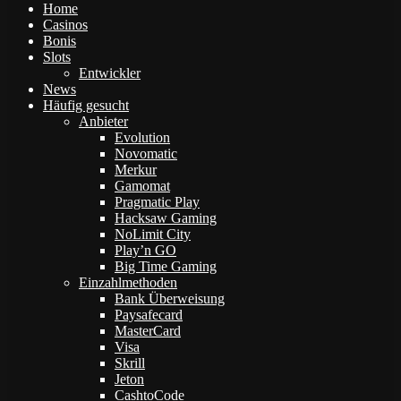
Home
Casinos
Bonis
Slots
Entwickler
News
Häufig gesucht
Anbieter
Evolution
Novomatic
Merkur
Gamomat
Pragmatic Play
Hacksaw Gaming
NoLimit City
Play’n GO
Big Time Gaming
Einzahlmethoden
Bank Überweisung
Paysafecard
MasterCard
Visa
Skrill
Jeton
CashtoCode