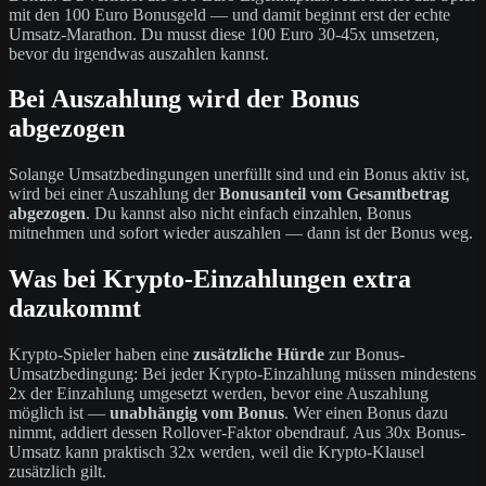
mit den 100 Euro Bonusgeld — und damit beginnt erst der echte
Umsatz-Marathon. Du musst diese 100 Euro 30-45x umsetzen,
bevor du irgendwas auszahlen kannst.
Bei Auszahlung wird der Bonus
abgezogen
Solange Umsatzbedingungen unerfüllt sind und ein Bonus aktiv ist,
wird bei einer Auszahlung der
Bonusanteil vom Gesamtbetrag
abgezogen
. Du kannst also nicht einfach einzahlen, Bonus
mitnehmen und sofort wieder auszahlen — dann ist der Bonus weg.
Was bei Krypto-Einzahlungen extra
dazukommt
Krypto-Spieler haben eine
zusätzliche Hürde
zur Bonus-
Umsatzbedingung: Bei jeder Krypto-Einzahlung müssen mindestens
2x der Einzahlung umgesetzt werden, bevor eine Auszahlung
möglich ist —
unabhängig vom Bonus
. Wer einen Bonus dazu
nimmt, addiert dessen Rollover-Faktor obendrauf. Aus 30x Bonus-
Umsatz kann praktisch 32x werden, weil die Krypto-Klausel
zusätzlich gilt.