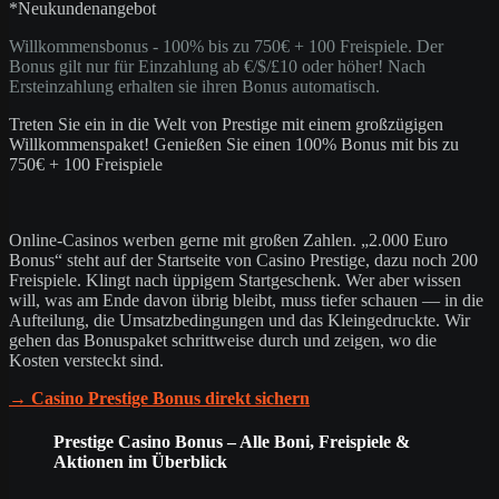
*Neukundenangebot
Willkommensbonus - 100% bis zu 750€ + 100 Freispiele. Der
Bonus gilt nur für Einzahlung ab €/$/£10 oder höher! Nach
Ersteinzahlung erhalten sie ihren Bonus automatisch.
Treten Sie ein in die Welt von Prestige mit einem großzügigen
Willkommenspaket! Genießen Sie einen 100% Bonus mit bis zu
750€ + 100 Freispiele
Online-Casinos werben gerne mit großen Zahlen. „2.000 Euro
Bonus“ steht auf der Startseite von Casino Prestige, dazu noch 200
Freispiele. Klingt nach üppigem Startgeschenk. Wer aber wissen
will, was am Ende davon übrig bleibt, muss tiefer schauen — in die
Aufteilung, die Umsatzbedingungen und das Kleingedruckte. Wir
gehen das Bonuspaket schrittweise durch und zeigen, wo die
Kosten versteckt sind.
→ Casino Prestige Bonus direkt sichern
Prestige Casino Bonus – Alle Boni, Freispiele &
Aktionen im Überblick