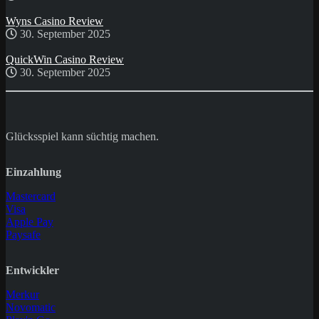
Wyns Casino Review
30. September 2025
QuickWin Casino Review
30. September 2025
Glücksspiel kann süchtig machen.
Einzahlung
Mastercard
Visa
Apple Pay
Paysafe
Entwickler
Merkur
Novomatic