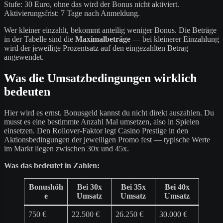
Stufe: 30 Euro, ohne das wird der Bonus nicht aktiviert.
Aktivierungsfrist: 7 Tage nach Anmeldung.
Wer kleiner einzahlt, bekommt anteilig weniger Bonus. Die Beträge
in der Tabelle sind die
Maximalbeträge
— bei kleinerer Einzahlung
wird der jeweilige Prozentsatz auf den eingezahlten Betrag
angewendet.
Was die Umsatzbedingungen wirklich
bedeuten
Hier wird es ernst. Bonusgeld kannst du nicht direkt auszahlen. Du
musst es eine bestimmte Anzahl Mal umsetzen, also in Spielen
einsetzen. Den Rollover-Faktor legt Casino Prestige in den
Aktionsbedingungen der jeweiligen Promo fest — typische Werte
im Markt liegen zwischen 30x und 45x.
Was das bedeutet in Zahlen:
Bonushöh
Bei 30x
Bei 35x
Bei 40x
e
Umsatz
Umsatz
Umsatz
750 €
22.500 €
26.250 €
30.000 €