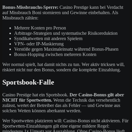
Bonus-Missbrauchs-Sperre:
Casino Prestige kann bei Verdacht
auf Missbrauch Boni stornieren und Gewinne einbehalten. Als
Missbrauch zählen:
Mehrere Konten pro Person
Arbitrage-Strategien und systematische Risikoreduktion
Syndikatwetten mit anderen Spielern
VPN- oder IP-Maskierung
Verstöße gegen Maximaleinsatz während Bonus-Phasen
Bonus-Hopping zwischen mehreren Konten
Wer normal spielt, hat damit nichts zu tun. Wer aktiv tricksen will,
riskiert nicht nur den Bonus, sondern die komplette Einzahlung.
Sportsbook-Falle
Casino Prestige hat ein Sportsbook.
Der Casino-Bonus gilt aber
NICHT für Sportwetten.
Wenn die Technik das versehentlich
zulässt, wertet der Betreiber das als Fehler — und Gewinne aus
solchen Wetten können aberkannt werden.
Wer Sportwetten platzieren will: Casino-Bonus nicht aktivieren. Für
Sportwetten-Einzahlungen gilt eine eigene mildere Regel:
mindestens 1x Umsatz vor Auszahlung. Ohne Casino-Bonus läuft