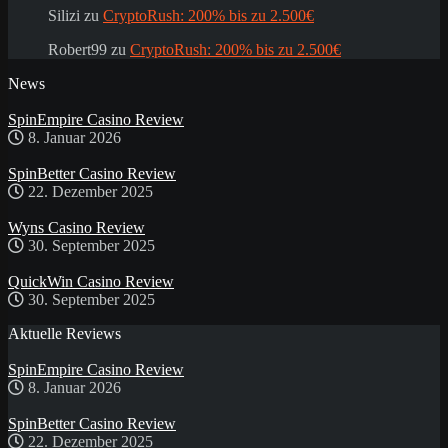
Silizi
zu
CryptoRush: 200% bis zu 2.500€
Robert99
zu
CryptoRush: 200% bis zu 2.500€
News
SpinEmpire Casino Review
8. Januar 2026
SpinBetter Casino Review
22. Dezember 2025
Wyns Casino Review
30. September 2025
QuickWin Casino Review
30. September 2025
Aktuelle Reviews
SpinEmpire Casino Review
8. Januar 2026
SpinBetter Casino Review
22. Dezember 2025