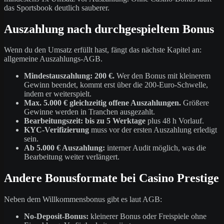
das Sportsbook deutlich sauberer.
Auszahlung nach durchgespieltem Bonus
Wenn du den Umsatz erfüllt hast, fängt das nächste Kapitel an:
allgemeine Auszahlungs-AGB.
Mindestauszahlung: 200 €.
Wer den Bonus mit kleinerem
Gewinn beendet, kommt erst über die 200-Euro-Schwelle,
indem er weiterspielt.
Max. 5.000 € gleichzeitig offene Auszahlungen.
Größere
Gewinne werden in Tranchen ausgezahlt.
Bearbeitungszeit: bis zu 5 Werktage
plus 48 h Vorlauf.
KYC-Verifizierung
muss vor der ersten Auszahlung erledigt
sein.
Ab 5.000 € Auszahlung:
interner Audit möglich, was die
Bearbeitung weiter verlängert.
Andere Bonusformate bei Casino Prestige
Neben dem Willkommensbonus gibt es laut AGB:
No-Deposit-Bonus:
kleinerer Bonus oder Freispiele ohne