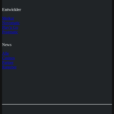
Entwickler
Merkur
Novomatic
Play'n Go
Pragmatic
News
Alle
Casinos
Partner
Ratgeber