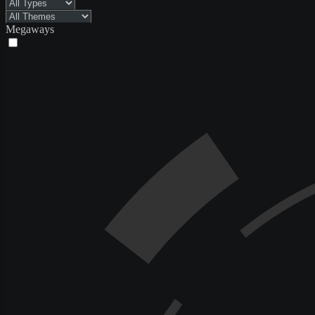
Megaways