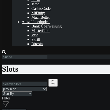
Jeton
CashtoCode
MiFinity
MuchBetter
Auszahlmethoden
Bank Überweisung
MasterCard
Visa
Skrill
Bitcoin
Slots
Filter