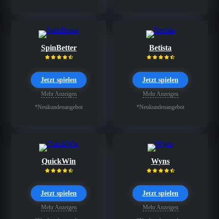
SpinBetter
Betista
Jetzt spielen
Jetzt spielen
Mehr Anzeigen
Mehr Anzeigen
*Neukundenangebot
*Neukundenangebot
QuickWin
Wyns
Jetzt spielen
Jetzt spielen
Mehr Anzeigen
Mehr Anzeigen