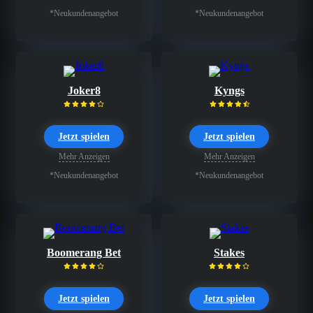
*Neukundenangebot
*Neukundenangebot
Joker8
Kyngs
Jetzt spielen
Jetzt spielen
Mehr Anzeigen
Mehr Anzeigen
*Neukundenangebot
*Neukundenangebot
Boomerang Bet
Stakes
Jetzt spielen
Jetzt spielen