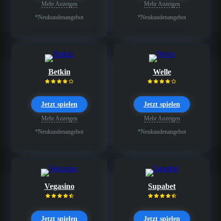
Mehr Anzeigen
Mehr Anzeigen
*Neukundenangebot
*Neukundenangebot
Betkin
Welle
Jetzt spielen
Jetzt spielen
Mehr Anzeigen
Mehr Anzeigen
*Neukundenangebot
*Neukundenangebot
Vegasino
Supabet
Jetzt spielen
Jetzt spielen