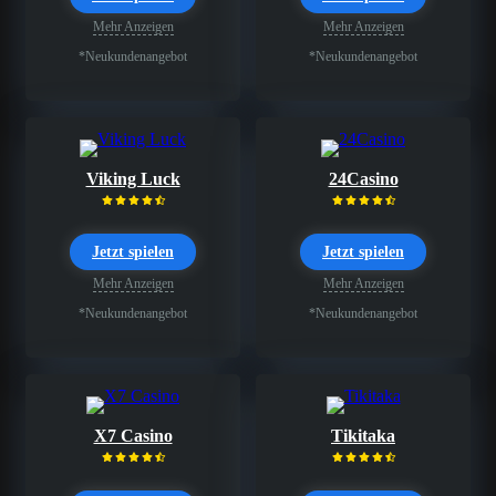
Mehr Anzeigen
Mehr Anzeigen
*Neukundenangebot
*Neukundenangebot
Viking Luck
24Casino
Jetzt spielen
Jetzt spielen
Mehr Anzeigen
Mehr Anzeigen
*Neukundenangebot
*Neukundenangebot
X7 Casino
Tikitaka