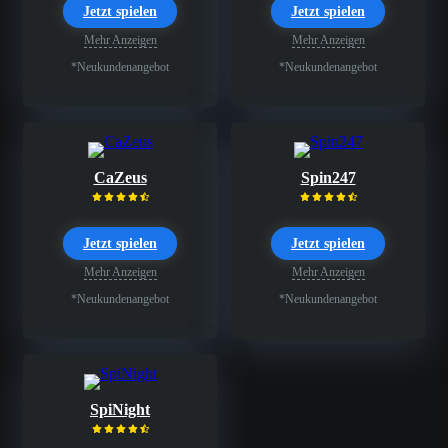
Jetzt spielen
Jetzt spielen
Mehr Anzeigen
Mehr Anzeigen
*Neukundenangebot
*Neukundenangebot
CaZeus
Spin247
Jetzt spielen
Jetzt spielen
Mehr Anzeigen
Mehr Anzeigen
*Neukundenangebot
*Neukundenangebot
SpiNight