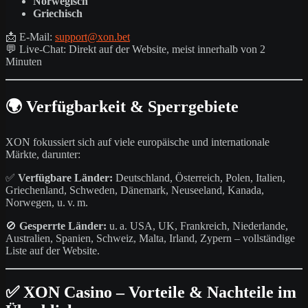
Norwegisch
Griechisch
📩 E-Mail:
support@xon.bet
💬 Live-Chat: Direkt auf der Website, meist innerhalb von 2
Minuten
🌍 Verfügbarkeit & Sperrgebiete
XON fokussiert sich auf viele europäische und internationale
Märkte, darunter:
✅
Verfügbare Länder:
Deutschland, Österreich, Polen, Italien,
Griechenland, Schweden, Dänemark, Neuseeland, Kanada,
Norwegen, u. v. m.
🚫
Gesperrte Länder:
u. a. USA, UK, Frankreich, Niederlande,
Australien, Spanien, Schweiz, Malta, Irland, Zypern – vollständige
Liste auf der Website.
✅ XON Casino – Vorteile & Nachteile im