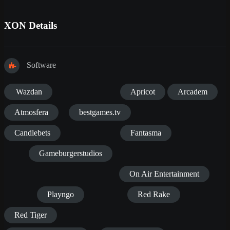
XON Details
Software
Wazdan
Apricot
Arcadem
Atmosfera
bestgames.tv
Candlebets
Fantasma
Gameburgerstudios
On Air Entertainment
Playngo
Red Rake
Red Tiger