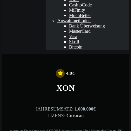
CashtoCode
MiFinity
MuchBetter
Auszahlmethoden
Bank Überweisung
MasterCard
Visa
Skrill
Bitcoin
4.0
/5
XON
JAHRESUMSATZ:
1.000.000€
LIZENZ:
Curacao