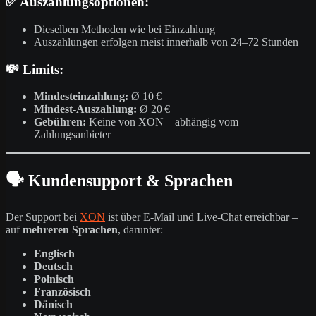
✅ Auszahlungsoptionen:
Dieselben Methoden wie bei Einzahlung
Auszahlungen erfolgen meist innerhalb von 24–72 Stunden
💸 Limits:
Mindesteinzahlung:
Ø 10 €
Mindest-Auszahlung:
Ø 20 €
Gebühren:
Keine von XON – abhängig vom
Zahlungsanbieter
🗣 Kundensupport & Sprachen
Der Support bei
XON
ist über E-Mail und Live-Chat erreichbar –
auf
mehreren Sprachen
, darunter:
Englisch
Deutsch
Polnisch
Französisch
Dänisch