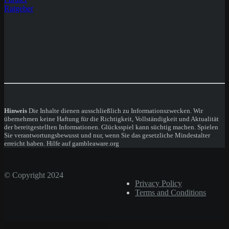
Ratgeber
Hinweis
Die Inhalte dienen ausschließlich zu Informationszwecken. Wir
übernehmen keine Haftung für die Richtigkeit, Vollständigkeit und Aktualität
der bereitgestellten Informationen. Glücksspiel kann süchtig machen. Spielen
Sie verantwortungsbewusst und nur, wenn Sie das gesetzliche Mindestalter
erreicht haben. Hilfe auf gambleaware.org
© Copyright 2024
Privacy Policy
Terms and Conditions