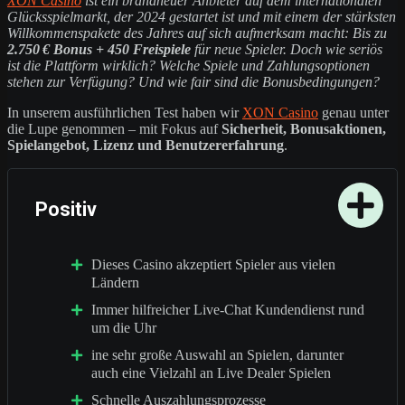
XON Casino
ist ein brandneuer Anbieter auf dem internationalen
Glücksspielmarkt, der 2024 gestartet ist und mit einem der stärksten
Willkommenspakete des Jahres auf sich aufmerksam macht: Bis zu
2.750 € Bonus + 450 Freispiele
für neue Spieler. Doch wie seriös
ist die Plattform wirklich? Welche Spiele und Zahlungsoptionen
stehen zur Verfügung? Und wie fair sind die Bonusbedingungen?
In unserem ausführlichen Test haben wir
XON Casino
genau unter
die Lupe genommen – mit Fokus auf
Sicherheit, Bonusaktionen,
Spielangebot, Lizenz und Benutzererfahrung
.
Positiv
Dieses Casino akzeptiert Spieler aus vielen
Ländern
Immer hilfreicher Live-Chat Kundendienst rund
um die Uhr
ine sehr große Auswahl an Spielen, darunter
auch eine Vielzahl an Live Dealer Spielen
Schnelle Auszahlungsprozesse