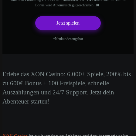
Minimum Einzahlung von €/$/£20! Umsatzkriterien:
35x
/ Maximaler Einsatz:
5€
Bonus wird Automatisch gutgeschrieben.
18+
Jetzt spielen
*Neukundenangebot
Erlebe das XON Casino: 6.000+ Spiele, 200% bis
zu 600€ Bonus + 100 Freispiele, schnelle
Auszahlungen und 24/7 Support. Jetzt dein
Abenteuer starten!