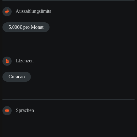
Auszahlungslimits
5.000€ pro Monat
Lizenzen
Curacao
Sprachen