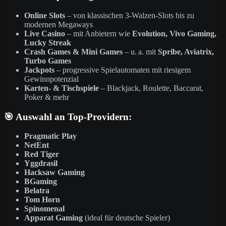
Online Slots
– von klassischen 3-Walzen-Slots bis zu
modernen Megaways
Live Casino
– mit Anbietern wie
Evolution, Vivo Gaming,
Lucky Streak
Crash Games & Mini Games
– u. a. mit
Spribe, Aviatrix,
Turbo Games
Jackpots
– progressive Spielautomaten mit riesigem
Gewinnpotenzial
Karten- & Tischspiele
– Blackjack, Roulette, Baccarat,
Poker & mehr
🎯 Auswahl an Top-Providern:
Pragmatic Play
NetEnt
Red Tiger
Yggdrasil
Hacksaw Gaming
BGaming
Belatra
Tom Horn
Spinomenal
Apparat Gaming
(ideal für deutsche Spieler)