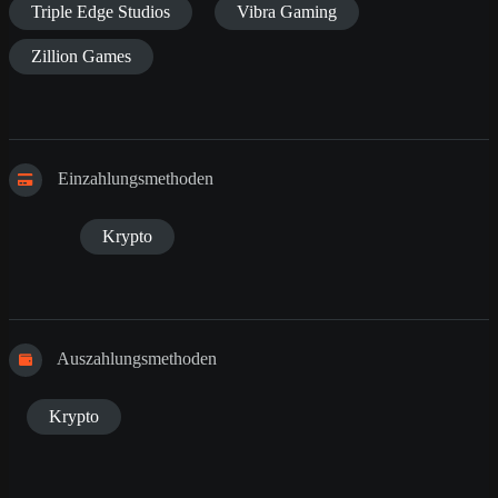
Triple Edge Studios
Vibra Gaming
Zillion Games
Einzahlungsmethoden
Krypto
Auszahlungsmethoden
Krypto