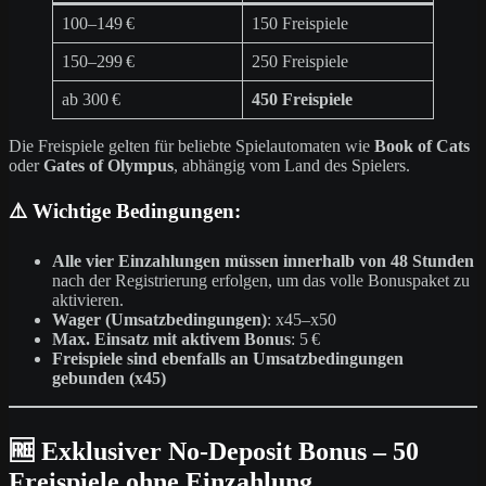
100–149 €
150 Freispiele
150–299 €
250 Freispiele
ab 300 €
450 Freispiele
Die Freispiele gelten für beliebte Spielautomaten wie
Book of Cats
oder
Gates of Olympus
, abhängig vom Land des Spielers.
⚠️ Wichtige Bedingungen:
Alle vier Einzahlungen müssen innerhalb von 48 Stunden
nach der Registrierung erfolgen, um das volle Bonuspaket zu
aktivieren.
Wager (Umsatzbedingungen)
: x45–x50
Max. Einsatz mit aktivem Bonus
: 5 €
Freispiele sind ebenfalls an Umsatzbedingungen
gebunden (x45)
🆓 Exklusiver No-Deposit Bonus – 50
Freispiele ohne Einzahlung