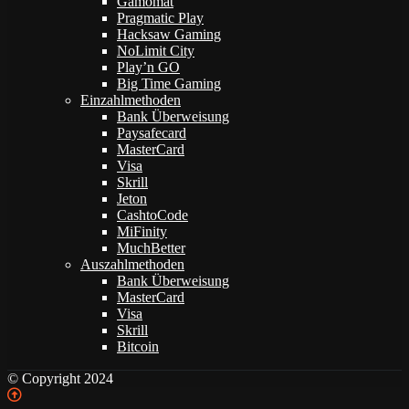
Gamomat
Pragmatic Play
Hacksaw Gaming
NoLimit City
Play’n GO
Big Time Gaming
Einzahlmethoden
Bank Überweisung
Paysafecard
MasterCard
Visa
Skrill
Jeton
CashtoCode
MiFinity
MuchBetter
Auszahlmethoden
Bank Überweisung
MasterCard
Visa
Skrill
Bitcoin
© Copyright 2024