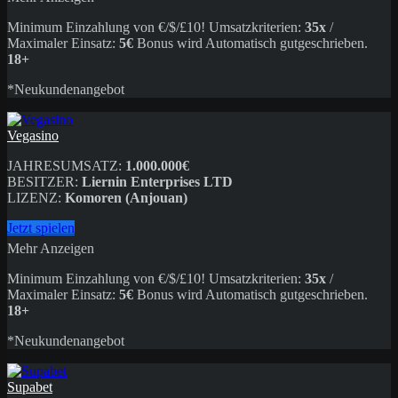
Minimum Einzahlung von €/$/£10! Umsatzkriterien:
35x
/
Maximaler Einsatz:
5€
Bonus wird Automatisch gutgeschrieben.
18+
*Neukundenangebot
Vegasino
JAHRESUMSATZ:
1.000.000€
BESITZER:
Liernin Enterprises LTD
LIZENZ:
Komoren (Anjouan)
Jetzt spielen
Mehr Anzeigen
Minimum Einzahlung von €/$/£10! Umsatzkriterien:
35x
/
Maximaler Einsatz:
5€
Bonus wird Automatisch gutgeschrieben.
18+
*Neukundenangebot
Supabet