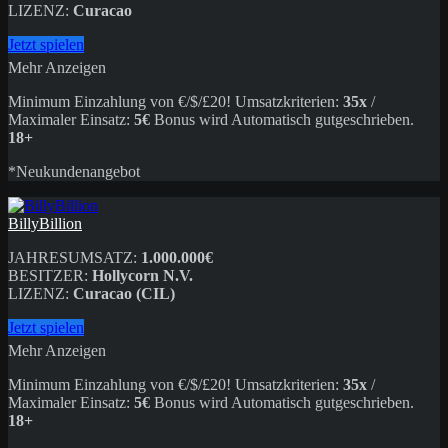
LIZENZ:
Curacao
Jetzt spielen
Mehr Anzeigen
Minimum Einzahlung von €/$/£20! Umsatzkriterien:
35x
/
Maximaler Einsatz:
5€
Bonus wird Automatisch gutgeschrieben.
18+
*Neukundenangebot
BillyBillion
JAHRESUMSATZ:
1.000.000€
BESITZER:
Hollycorn N.V.
LIZENZ:
Curacao (CIL)
Jetzt spielen
Mehr Anzeigen
Minimum Einzahlung von €/$/£20! Umsatzkriterien:
35x
/
Maximaler Einsatz:
5€
Bonus wird Automatisch gutgeschrieben.
18+