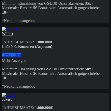
Minimum Einzahlung von €/$/£10! Umsatzkriterien:
35x
/
Maximaler Einsatz:
5€
Bonus wird Automatisch gutgeschrieben.
18+
*Neukundenangebot
Willbet
JAHRESUMSATZ:
1.000.000€
LIZENZ:
Komoren (Anjouan)
Jetzt spielen
Mehr Anzeigen
Minimum Einzahlung von €/$/£10! Umsatzkriterien:
50x
/
Maximaler Einsatz:
5€
Bonus wird Automatisch gutgeschrieben.
18+
*Neukundenangebot
Joker8
JAHRESUMSATZ:
1.000.000€