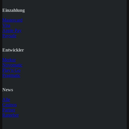
Einzahlung
Mastercard
Visa
Apple Pay
Paysafe
Entwickler
Merkur
Novomatic
Play'n Go
Pragmatic
News
Alle
Casinos
Partner
Ratgeber