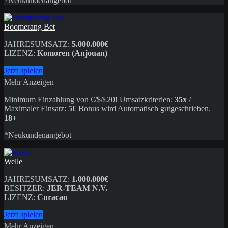
*Neukundenangebot
Boomerang Bet
JAHRESUMSATZ:
5.000.000€
LIZENZ:
Komoren (Anjouan)
Jetzt spielen
Mehr Anzeigen
Minimum Einzahlung von €/$/£20! Umsatzkriterien:
35x
/
Maximaler Einsatz:
5€
Bonus wird Automatisch gutgeschrieben.
18+
*Neukundenangebot
Welle
JAHRESUMSATZ:
1.000.000€
BESITZER:
JER-TEAM N.V.
LIZENZ:
Curacao
Jetzt spielen
Mehr Anzeigen