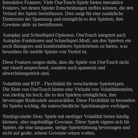
Interaktive Features: Viele OneTouch-Spiele bieten interaktive
Features, bei denen Spieler Entscheidungen treffen können, die den
Verlauf des Spiels beeinflussen. Dies sorgt für eine zusätzliche
Dimension der Spannung und ermöglicht es den Spielern, ihre
Gewinne aktiv zu beeinflussen.
Autoplay und Schnellspiel-Optionen: OneTouch integriert auch
Autoplay-Funktionen und Schnellspiel-Modi, um den Spielern ein
noch flüssigeres und komfortableres Spielerlebnis zu bieten, was
besonders für mobile Spieler von Vorteil ist.
Diese Features sorgen dafür, dass die Spiele von OneTouch nicht
nur visuell ansprechend, sondern auch spannend und
abwechslungsreich sind.
Volatilität und RTP – Flexibilität für verschiedene Spielertypen
Die Slots von OneTouch bieten eine Vielzahl von Volatilitätsstufen,
von niedrig bis hoch, die es den Spielern ermöglichen, ihre
bevorzugte Risikostufe auszuwählen. Diese Flexibilität ist besonders
für Spieler wichtig, die unterschiedliche Spielstrategien verfolgen.
Niedrigvolatile Slots: Spiele mit niedriger Volatilität bieten häufig
kleinere, aber regelmäßige Gewinne. Diese Spiele eignen sich für
Spieler, die eine langsame, stetige Spielerfahrung bevorzugen und
nicht auf große, seltene Gewinne setzen wollen.