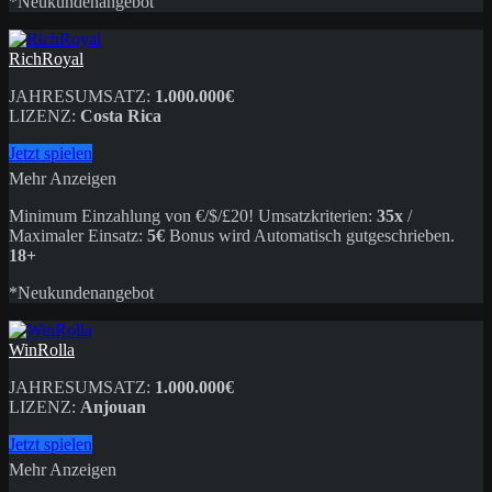
*Neukundenangebot
RichRoyal
JAHRESUMSATZ:
1.000.000€
LIZENZ:
Costa Rica
Jetzt spielen
Mehr Anzeigen
Minimum Einzahlung von €/$/£20! Umsatzkriterien:
35x
/
Maximaler Einsatz:
5€
Bonus wird Automatisch gutgeschrieben.
18+
*Neukundenangebot
WinRolla
JAHRESUMSATZ:
1.000.000€
LIZENZ:
Anjouan
Jetzt spielen
Mehr Anzeigen