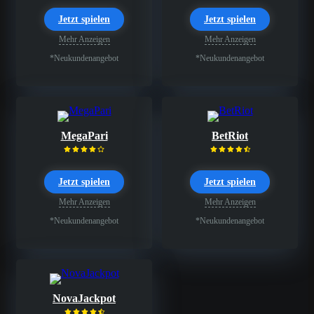
Jetzt spielen
Jetzt spielen
Mehr Anzeigen
Mehr Anzeigen
*Neukundenangebot
*Neukundenangebot
MegaPari
BetRiot
Jetzt spielen
Jetzt spielen
Mehr Anzeigen
Mehr Anzeigen
*Neukundenangebot
*Neukundenangebot
NovaJackpot