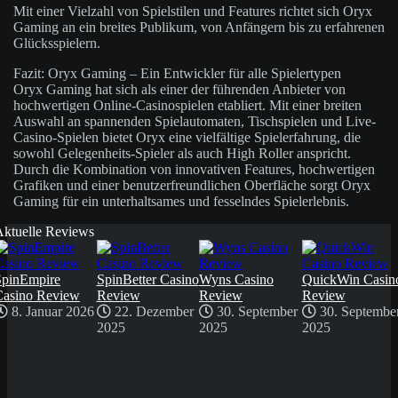
Mit einer Vielzahl von Spielstilen und Features richtet sich Oryx
Gaming an ein breites Publikum, von Anfängern bis zu erfahrenen
Glücksspielern.
Fazit: Oryx Gaming – Ein Entwickler für alle Spielertypen
Oryx Gaming hat sich als einer der führenden Anbieter von
hochwertigen Online-Casinospielen etabliert. Mit einer breiten
Auswahl an spannenden Spielautomaten, Tischspielen und Live-
Casino-Spielen bietet Oryx eine vielfältige Spielerfahrung, die
sowohl Gelegenheits-Spieler als auch High Roller anspricht.
Durch die Kombination von innovativen Features, hochwertigen
Grafiken und einer benutzerfreundlichen Oberfläche sorgt Oryx
Gaming für ein unterhaltsames und fesselndes Spielerlebnis.
Aktuelle Reviews
SpinEmpire
SpinBetter Casino
Wyns Casino
QuickWin Casin
Casino Review
Review
Review
Review
8. Januar 2026
22. Dezember
30. September
30. Septembe
2025
2025
2025