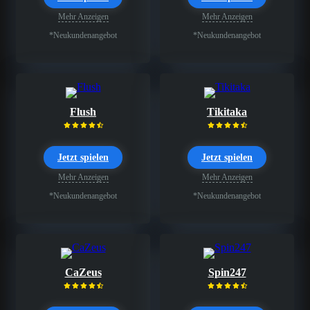
Mehr Anzeigen
Mehr Anzeigen
*Neukundenangebot
*Neukundenangebot
Flush
Tikitaka
Jetzt spielen
Jetzt spielen
Mehr Anzeigen
Mehr Anzeigen
*Neukundenangebot
*Neukundenangebot
CaZeus
Spin247