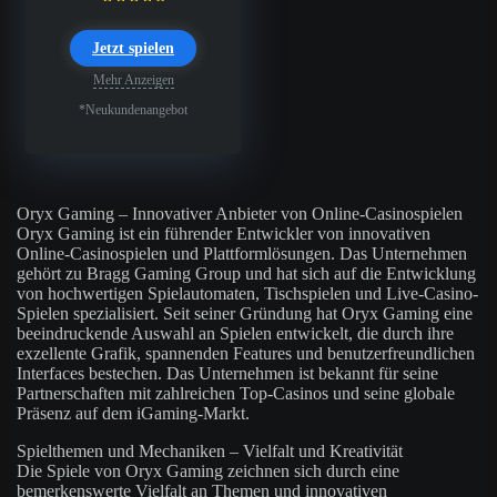
Jetzt spielen
Mehr Anzeigen
*Neukundenangebot
Oryx Gaming – Innovativer Anbieter von Online-Casinospielen
Oryx Gaming ist ein führender Entwickler von innovativen
Online-Casinospielen und Plattformlösungen. Das Unternehmen
gehört zu Bragg Gaming Group und hat sich auf die Entwicklung
von hochwertigen Spielautomaten, Tischspielen und Live-Casino-
Spielen spezialisiert. Seit seiner Gründung hat Oryx Gaming eine
beeindruckende Auswahl an Spielen entwickelt, die durch ihre
exzellente Grafik, spannenden Features und benutzerfreundlichen
Interfaces bestechen. Das Unternehmen ist bekannt für seine
Partnerschaften mit zahlreichen Top-Casinos und seine globale
Präsenz auf dem iGaming-Markt.
Spielthemen und Mechaniken – Vielfalt und Kreativität
Die Spiele von Oryx Gaming zeichnen sich durch eine
bemerkenswerte Vielfalt an Themen und innovativen