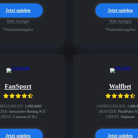
Jetzt spielen
Jetzt spielen
Mehr Anzeigen
Mehr Anzeigen
*Neukundenangebot
*Neukundenangebot
FanSport
Wolfbet
HRESUMSATZ:
1.000.000€
JAHRESUMSATZ:
1.000.
TZER:
Interactive Betting N.V.
BESITZER:
PixelPulse N
LIZENZ:
Curacao (CIL)
LIZENZ:
Anjouan
Jetzt spielen
Jetzt spielen