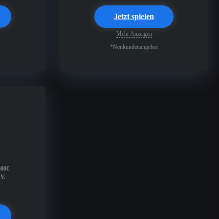
Jetzt spielen
Mehr Anzeigen
*Neukundenangebot
000€
.V.