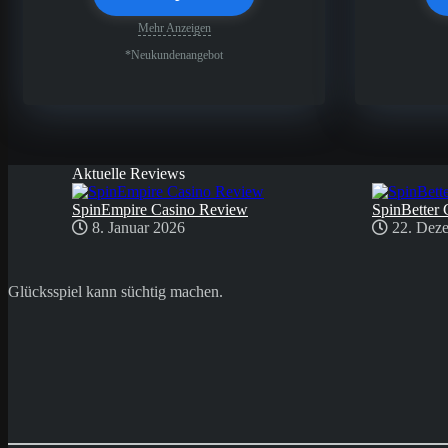
Mehr Anzeigen
*Neukundenangebot
Aktuelle Reviews
SpinEmpire Casino Review
SpinBetter
8. Januar 2026
22. Dez
Glücksspiel kann süchtig machen.