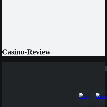
Jeton
CashtoCode
MiFinity
MuchBetter
Auszahlmethoden
Bank Überweisung
MasterCard
Visa
Skrill
Bitcoin
Casino-Review
8. Januar 2026
0
284
Suchen
SpinEmpire Casino Review
Casino-Review
Das SpinEmpire Casino ist ein im
Jahr 2025 gegründetes Online
Casino, das sich durch ein
Neue Casinos
auffälliges imperiales Design, ...
Read more »
22. Dezember 2025
0
286
Casino-Review
SpinBetter Casino Review
Das Spinbetter Casino ist ein