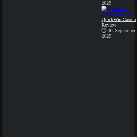
2025
von OnyxioN B.V., positioniert
sich als multidisziplinäre
Glücksspielplattform, die
QuickWin Casino
Casinospiele, Live-Dealer-
Review
Erlebnisse und Sportwetten unter
30. September
einem Dach ...
2025
Read more »
24. Januar 2025
0
385
Viking Luck Casino Review
Casino-Review
Entdecke bei Viking Luck Casino
den 100% Willkommensbonus bis
500€ + 200 Freispiele! Tolle
Reload-Boni, Cashback & Drops
...
Read more »
18. Januar 2025
0
286
Stakes Review
Casino-Review
Seit seiner Gründung im Jahr
2016 hat sich Stakes Casino als
eine der beliebtesten Online-
Glücksspielplattformen etabliert.
Mit einer ...
Read more »
23. Dezember 2024
0
369