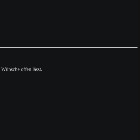
 Wünsche offen lässt.