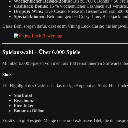
Wöchentlicher Reload-Bonus:
Bis zu 700 € Bonus + 50 Freis
Cashback-Bonus:
15 % wöchentlicher Cashback auf Verluste, 
Drops & Wins:
Live-Casino-Preise im Gesamtwert von 500.0
Spezialaktionen:
Belohnungen bei Crazy Time, Blackjack und
Diese Boni sorgen dafür, dass es im Viking Luck Casino nie langweil
Spielauswahl – Über 6.000 Spiele
Mit über 6.000 Spielen von mehr als 100 renommierten Softwareanbiet
Slots
Ein Highlight des Casinos ist das riesige Angebot an Slots. Hier finde
Starburst
Reactoonz
Fire Joker
Bonanza Billion
Zusätzlich gibt es jede Menge neue und exklusive Titel, die du auspro