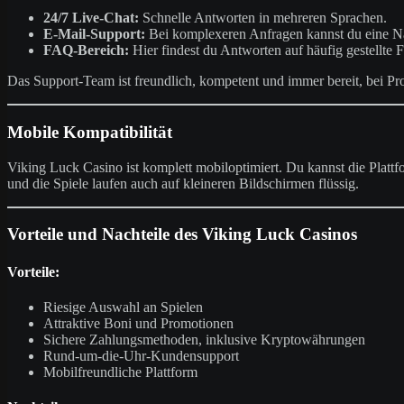
24/7 Live-Chat:
Schnelle Antworten in mehreren Sprachen.
E-Mail-Support:
Bei komplexeren Anfragen kannst du eine N
FAQ-Bereich:
Hier findest du Antworten auf häufig gestellte 
Das Support-Team ist freundlich, kompetent und immer bereit, bei Pr
Mobile Kompatibilität
Viking Luck Casino ist komplett mobiloptimiert. Du kannst die Platt
und die Spiele laufen auch auf kleineren Bildschirmen flüssig.
Vorteile und Nachteile des Viking Luck Casinos
Vorteile:
Riesige Auswahl an Spielen
Attraktive Boni und Promotionen
Sichere Zahlungsmethoden, inklusive Kryptowährungen
Rund-um-die-Uhr-Kundensupport
Mobilfreundliche Plattform