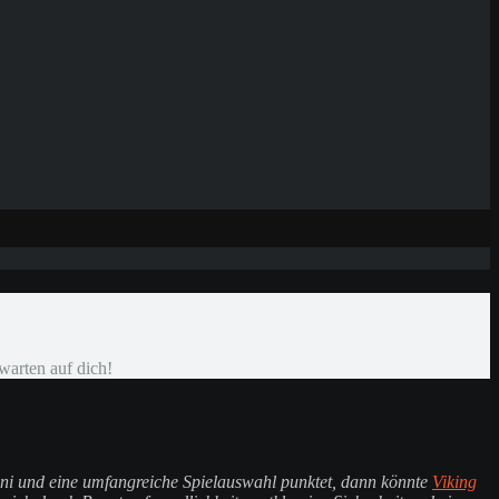
arten auf dich!
oni und eine umfangreiche Spielauswahl punktet, dann könnte
Viking