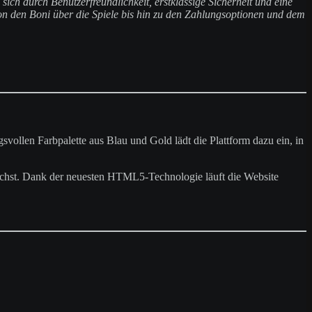
ich durch Benutzerfreundlichkeit, erstklassige Sicherheit und eine
n den Boni über die Spiele bis hin zu den Zahlungsoptionen und dem
vollen Farbpalette aus Blau und Gold lädt die Plattform dazu ein, in
u suchst. Dank der neuesten HTML5-Technologie läuft die Website