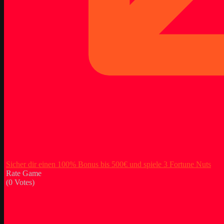
Sicher dir einen 100% Bonus bis 500€ und spiele 3 Fortune Nuts
Rate Game
(
0
Votes)