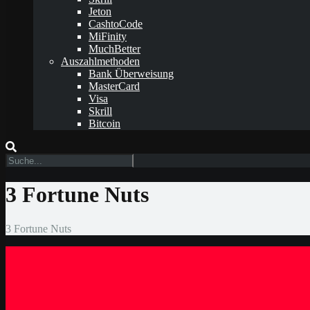
Jeton
CashtoCode
MiFinity
MuchBetter
Auszahlmethoden
Bank Überweisung
MasterCard
Visa
Skrill
Bitcoin
3 Fortune Nuts
3 Fortune Nuts