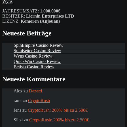
Wyns
JAHRESUMSATZ:
1.000.000€
BESITZER:
Liernin Enterprises LTD
LIZENZ:
Komoren (Anjouan)
Neueste Beiträge
SpinEmpire Casino Review
SpinBetter Casino Review
Wyns Casino Review
QuickWin Casino Review
Betista Casino Review
Neueste Kommentare
Alex
zu
Dazard
rami
zu
CryptoRush
Jens
zu
CryptoRush: 200% bis zu 2.500€
Silizi
zu
CryptoRush: 200% bis zu 2.500€