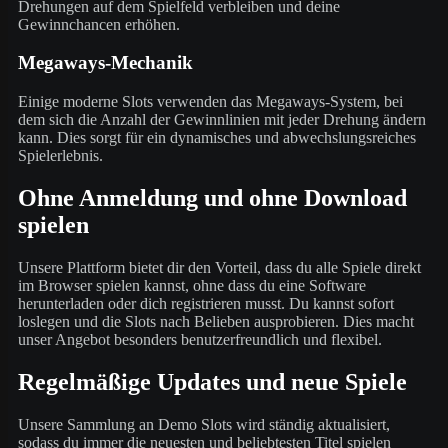
Drehungen auf dem Spielfeld verbleiben und deine
Gewinnchancen erhöhen.
Megaways-Mechanik
Einige moderne Slots verwenden das Megaways-System, bei
dem sich die Anzahl der Gewinnlinien mit jeder Drehung ändern
kann. Dies sorgt für ein dynamisches und abwechslungsreiches
Spielerlebnis.
Ohne Anmeldung und ohne Download
spielen
Unsere Plattform bietet dir den Vorteil, dass du alle Spiele direkt
im Browser spielen kannst, ohne dass du eine Software
herunterladen oder dich registrieren musst. Du kannst sofort
loslegen und die Slots nach Belieben ausprobieren. Dies macht
unser Angebot besonders benutzerfreundlich und flexibel.
Regelmäßige Updates und neue Spiele
Unsere Sammlung an Demo Slots wird ständig aktualisiert,
sodass du immer die neuesten und beliebtesten Titel spielen