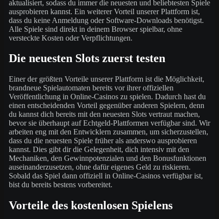
aktualisiert, sodass du immer die neuesten und beliebtesten Spiele
ausprobieren kannst. Ein weiterer Vorteil unserer Plattform ist,
dass du keine Anmeldung oder Software-Downloads benötigst.
Alle Spiele sind direkt in deinem Browser spielbar, ohne
versteckte Kosten oder Verpflichtungen.
Die neuesten Slots zuerst testen
Einer der größten Vorteile unserer Plattform ist die Möglichkeit,
brandneue Spielautomaten bereits vor ihrer offiziellen
Veröffentlichung in Online-Casinos zu spielen. Dadurch hast du
einen entscheidenden Vorteil gegenüber anderen Spielern, denn
du kannst dich bereits mit den neuesten Slots vertraut machen,
bevor sie überhaupt auf Echtgeld-Plattformen verfügbar sind. Wir
arbeiten eng mit den Entwicklern zusammen, um sicherzustellen,
dass du die neuesten Spiele früher als anderswo ausprobieren
kannst. Dies gibt dir die Gelegenheit, dich intensiv mit den
Mechaniken, den Gewinnpotenzialen und den Bonusfunktionen
auseinanderzusetzen, ohne dafür eigenes Geld zu riskieren.
Sobald das Spiel dann offiziell in Online-Casinos verfügbar ist,
bist du bereits bestens vorbereitet.
Vorteile des kostenlosen Spielens