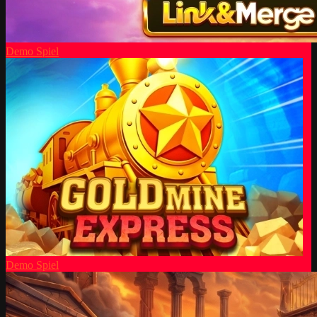
Demo Spiel
Demo Spiel