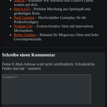
NetEnt
– Klassiker wie Starburst und Gonzo's Quest
warten auf dich.
Play'n GO
– Perfekte Mischung aus Spielspaß und
großartigen Boni.
Push Gaming
– Hochvolatiles Gameplay für die
Risikofreudigen.
Nolimit City
– Extrem kreative Slots mit innovativen
Mechaniken.
Relax Gaming
– Bekannt für Megaways-Slots und hohe
Gewinnpotenziale.
Schreibe einen Kommentar
Deine E-Mail-Adresse wird nicht veröffentlicht.
Erforderliche
Felder sind mit
*
markiert