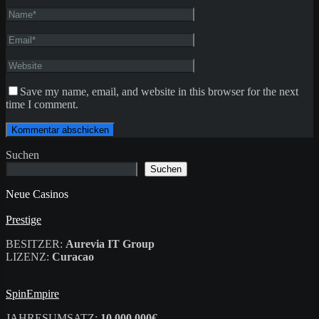
Save my name, email, and website in this browser for the next
time I comment.
Suchen
Suchen
Neue Casinos
Prestige
BESITZER:
Aurevia IT Group
LIZENZ:
Curacao
SpinEmpire
JAHRESUMSATZ:
10.000.000€