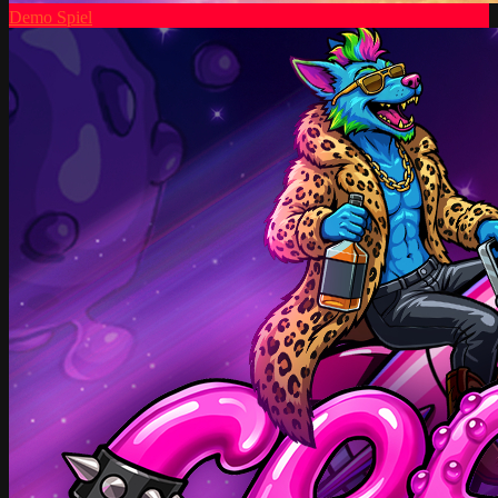
Demo Spiel