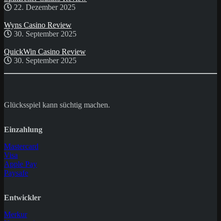
22. Dezember 2025
Wyns Casino Review
30. September 2025
QuickWin Casino Review
30. September 2025
Glücksspiel kann süchtig machen.
Einzahlung
Mastercard
Visa
Apple Pay
Paysafe
Entwickler
Merkur