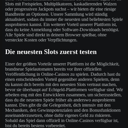
Slots mit Freispielen, Multiplikatoren, kaskadierenden Walzen
oder progressiven Jackpots suchst – wir bieten dir eine riesige
Bandbreite an Optionen. Unsere Sammlung wird ständig
aktualisiert, sodass du immer die neuesten und beliebtesten Spiele
ausprobieren kannst. Ein weiterer Vorteil unserer Plattform ist,
dass du keine Anmeldung oder Software-Downloads benötigst.
Alle Spiele sind direkt in deinem Browser spielbar, ohne
versteckte Kosten oder Verpflichtungen.
Die neuesten Slots zuerst testen
Einer der größten Vorteile unserer Plattform ist die Möglichkeit,
brandneue Spielautomaten bereits vor ihrer offiziellen
Veröffentlichung in Online-Casinos zu spielen. Dadurch hast du
einen entscheidenden Vorteil gegenüber anderen Spielern, denn
du kannst dich bereits mit den neuesten Slots vertraut machen,
bevor sie überhaupt auf Echtgeld-Plattformen verfügbar sind. Wir
arbeiten eng mit den Entwicklern zusammen, um sicherzustellen,
dass du die neuesten Spiele früher als anderswo ausprobieren
kannst. Dies gibt dir die Gelegenheit, dich intensiv mit den
Mechaniken, den Gewinnpotenzialen und den Bonusfunktionen
auseinanderzusetzen, ohne dafür eigenes Geld zu riskieren.
Sobald das Spiel dann offiziell in Online-Casinos verfügbar ist,
bist du bereits bestens vorbereitet.