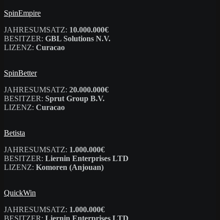
SpinEmpire
JAHRESUMSATZ:
10.000.000€
BESITZER:
GBL Solutions N.V.
LIZENZ:
Curacao
SpinBetter
JAHRESUMSATZ:
20.000.000€
BESITZER:
Sprut Group B.V.
LIZENZ:
Curacao
Betista
JAHRESUMSATZ:
1.000.000€
BESITZER:
Liernin Enterprises LTD
LIZENZ:
Komoren (Anjouan)
QuickWin
JAHRESUMSATZ:
1.000.000€
BESITZER:
Liernin Enterprises LTD