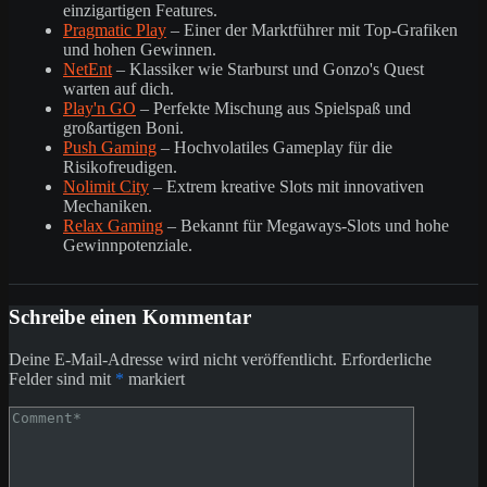
einzigartigen Features.
Pragmatic Play
– Einer der Marktführer mit Top-Grafiken
und hohen Gewinnen.
NetEnt
– Klassiker wie Starburst und Gonzo's Quest
warten auf dich.
Play'n GO
– Perfekte Mischung aus Spielspaß und
großartigen Boni.
Push Gaming
– Hochvolatiles Gameplay für die
Risikofreudigen.
Nolimit City
– Extrem kreative Slots mit innovativen
Mechaniken.
Relax Gaming
– Bekannt für Megaways-Slots und hohe
Gewinnpotenziale.
Schreibe einen Kommentar
Deine E-Mail-Adresse wird nicht veröffentlicht.
Erforderliche
Felder sind mit
*
markiert