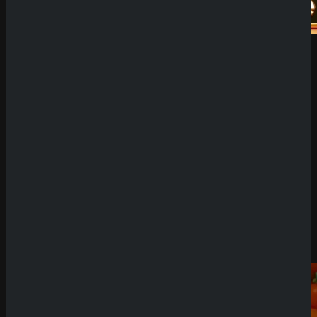
Demo Spiel
Demo Spiel