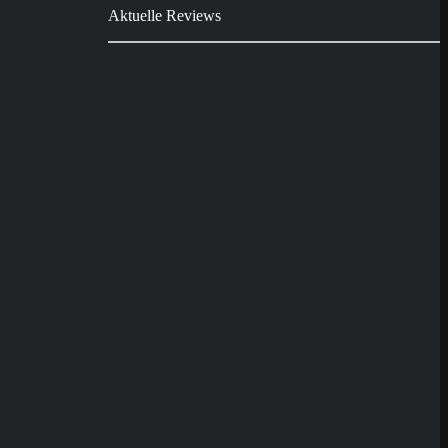
Aktuelle Reviews