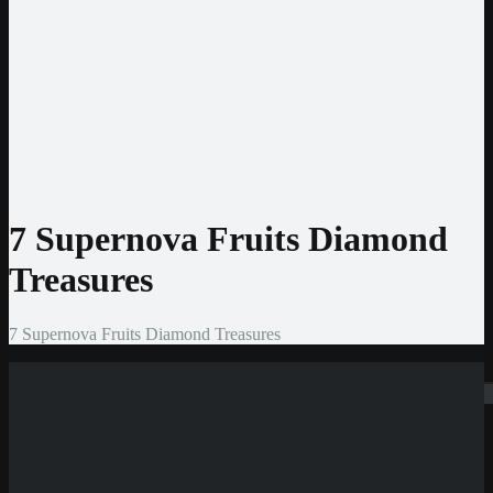
Jeton
CashtoCode
MiFinity
MuchBetter
Auszahlmethoden
Bank Überweisung
MasterCard
Visa
Skrill
Bitcoin
7 Supernova Fruits Diamond
Treasures
7 Supernova Fruits Diamond Treasures
Suchen
Neue Casinos