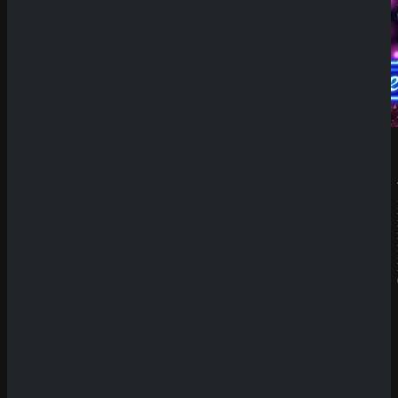
Neueste
Beiträge