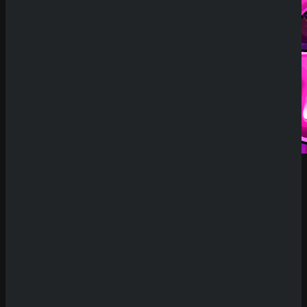
Demo Spiel
Willkommen auf unserer Plattform für Demo
Slots! Hier hast du die einzigartige Möglichkeit,
eine riesige Auswahl an Spielautomaten
kostenlos und ohne Risiko zu testen. Unsere
Seite bietet dir den Vorteil, die neuesten Slots
oft bis zu zwei Wochen vor ihrer offiziellen
Veröffentlichung in Online-Casinos
ausprobieren zu können. Das bedeutet, dass du
früher als andere Spieler die innovativen