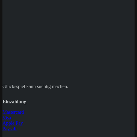
Save my name, email, and website in this
browser for the next time I comment.
Glücksspiel kann süchtig machen.
Einzahlung
Mastercard
Visa
Apple Pay
Paysafe