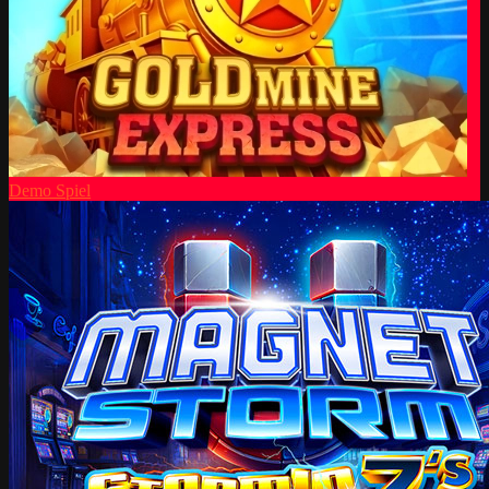
Demo Spiel