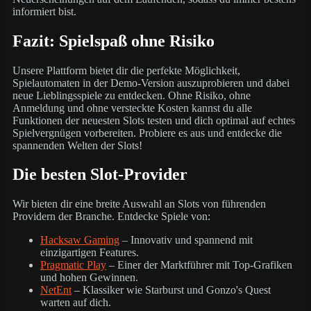
informiert bist.
Fazit: Spielspaß ohne Risiko
Unsere Plattform bietet dir die perfekte Möglichkeit,
Spielautomaten in der Demo-Version auszuprobieren und dabei
neue Lieblingsspiele zu entdecken. Ohne Risiko, ohne
Anmeldung und ohne versteckte Kosten kannst du alle
Funktionen der neuesten Slots testen und dich optimal auf echtes
Spielvergnügen vorbereiten. Probiere es aus und entdecke die
spannenden Welten der Slots!
Die besten Slot-Provider
Wir bieten dir eine breite Auswahl an Slots von führenden
Providern der Branche. Entdecke Spiele von:
Hacksaw Gaming
– Innovativ und spannend mit
einzigartigen Features.
Pragmatic Play
– Einer der Marktführer mit Top-Grafiken
und hohen Gewinnen.
NetEnt
– Klassiker wie Starburst und Gonzo's Quest
warten auf dich.