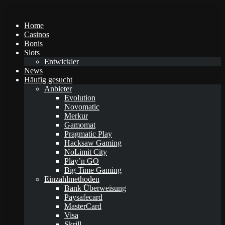
Home
Casinos
Bonis
Slots
Entwickler
News
Häufig gesucht
Anbieter
Evolution
Novomatic
Merkur
Gamomat
Pragmatic Play
Hacksaw Gaming
NoLimit City
Play’n GO
Big Time Gaming
Einzahlmethoden
Bank Überweisung
Paysafecard
MasterCard
Visa
Skrill