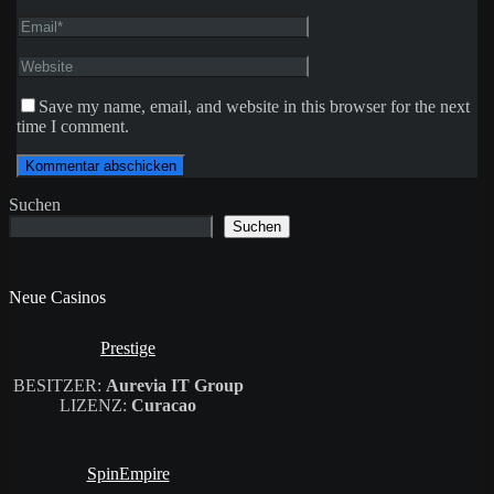
Save my name, email, and website in this browser for the next
time I comment.
Suchen
Suchen
Neue Casinos
Prestige
BESITZER:
Aurevia IT Group
LIZENZ:
Curacao
SpinEmpire