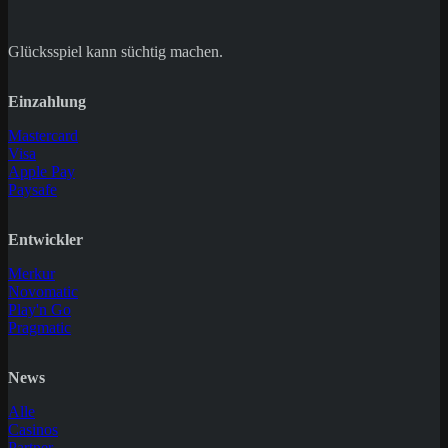
Glücksspiel kann süchtig machen.
Einzahlung
Mastercard
Visa
Apple Pay
Paysafe
Entwickler
Merkur
Novomatic
Play'n Go
Pragmatic
News
Alle
Casinos
Partner