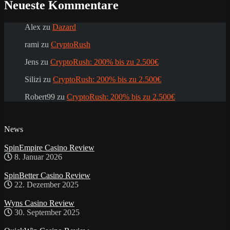
Neueste Kommentare
Alex
zu
Dazard
rami
zu
CryptoRush
Jens
zu
CryptoRush: 200% bis zu 2.500€
Silizi
zu
CryptoRush: 200% bis zu 2.500€
Robert99
zu
CryptoRush: 200% bis zu 2.500€
News
SpinEmpire Casino Review
8. Januar 2026
SpinBetter Casino Review
22. Dezember 2025
Wyns Casino Review
30. September 2025