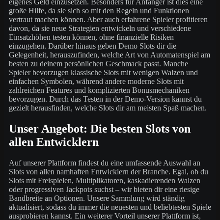
eigenes Geld einzusetzen. Besonders für Anfänger ist dies eine
große Hilfe, da sie sich so mit den Regeln und Funktionen
vertraut machen können. Aber auch erfahrene Spieler profitieren
davon, da sie neue Strategien entwickeln und verschiedene
Einsatzhöhen testen können, ohne finanzielle Risiken
einzugehen. Darüber hinaus geben Demo Slots dir die
Gelegenheit, herauszufinden, welche Art von Automatenspiel am
besten zu deinem persönlichen Geschmack passt. Manche
Spieler bevorzugen klassische Slots mit wenigen Walzen und
einfachen Symbolen, während andere moderne Slots mit
zahlreichen Features und komplizierten Bonusmechaniken
bevorzugen. Durch das Testen in der Demo-Version kannst du
gezielt herausfinden, welche Slots dir am meisten Spaß machen.
Unser Angebot: Die besten Slots von
allen Entwicklern
Auf unserer Plattform findest du eine umfassende Auswahl an
Slots von allen namhaften Entwicklern der Branche. Egal, ob du
Slots mit Freispielen, Multiplikatoren, kaskadierenden Walzen
oder progressiven Jackpots suchst – wir bieten dir eine riesige
Bandbreite an Optionen. Unsere Sammlung wird ständig
aktualisiert, sodass du immer die neuesten und beliebtesten Spiele
ausprobieren kannst. Ein weiterer Vorteil unserer Plattform ist,