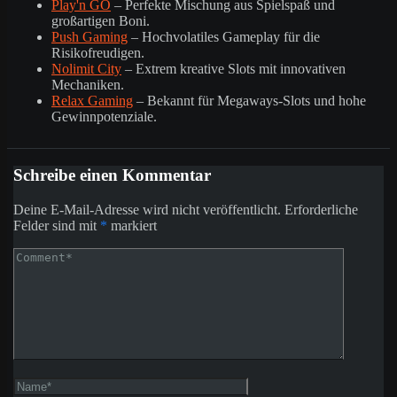
Play'n GO
– Perfekte Mischung aus Spielspaß und
großartigen Boni.
Push Gaming
– Hochvolatiles Gameplay für die
Risikofreudigen.
Nolimit City
– Extrem kreative Slots mit innovativen
Mechaniken.
Relax Gaming
– Bekannt für Megaways-Slots und hohe
Gewinnpotenziale.
Schreibe einen Kommentar
Deine E-Mail-Adresse wird nicht veröffentlicht.
Erforderliche
Felder sind mit
*
markiert