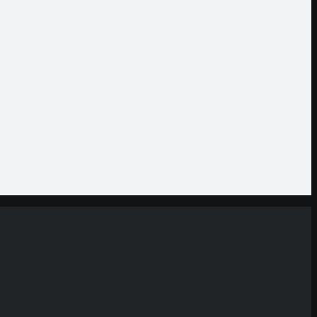
Suchen
Suchen
Neue Casinos
Prestige