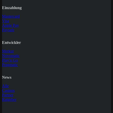
Einzahlung
Mastercard
Visa
Apple Pay
Paysafe
Entwickler
Merkur
Novomatic
Play'n Go
Pragmatic
News
Alle
Casinos
Partner
Ratgeber