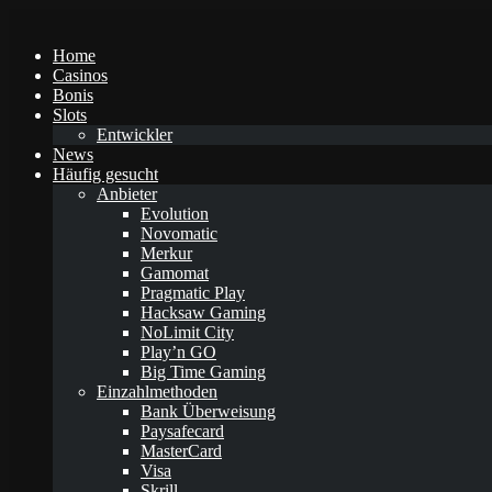
Home
Casinos
Bonis
Slots
Entwickler
News
Häufig gesucht
Anbieter
Evolution
Novomatic
Merkur
Gamomat
Pragmatic Play
Hacksaw Gaming
NoLimit City
Play’n GO
Big Time Gaming
Einzahlmethoden
Bank Überweisung
Paysafecard
MasterCard
Visa
Skrill