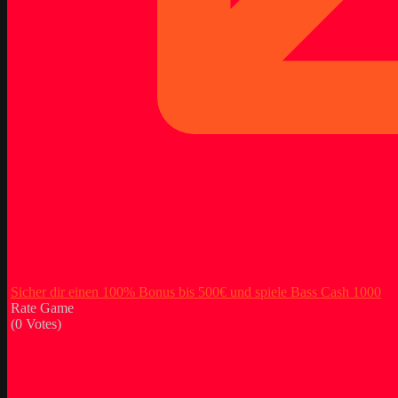
Sicher dir einen 100% Bonus bis 500€ und spiele Bass Cash 1000
Rate Game
(
0
Votes)