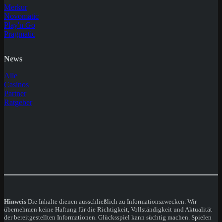
Merkur
Novomatic
Play'n Go
Pragmatic
News
Alle
Casinos
Partner
Ratgeber
Hinweis
Die Inhalte dienen ausschließlich zu Informationszwecken. Wir
übernehmen keine Haftung für die Richtigkeit, Vollständigkeit und Aktualität
der bereitgestellten Informationen. Glücksspiel kann süchtig machen. Spielen