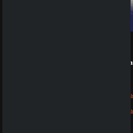
Review
QuickWin
Casino
Review
Betista
Casino
Review
Neueste
Kommenta
Alex
zu
Dazard
rami
zu
CryptoRus
Jens
zu
CryptoRush
200% bis
zu 2.500€
Silizi
zu