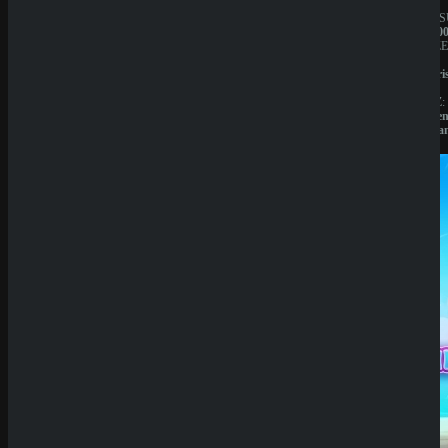
JAHRESUMSATZ:
JAHRES
1.000.000€
1.000.00
BESITZER:
BESITZE
Liernin
Liernin
Enterprises
Enterpri
LTD
LTD
LIZENZ:
LIZENZ:
Komoren
Komore
(Anjouan)
(Anjoua
Neueste
Beiträge
SpinEmpir
e Casino
Review
SpinBetter
Casino
Review
Wyns
Casino