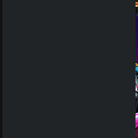
Demo Spiel