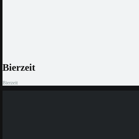
Aus
Bierzeit
Bierzeit