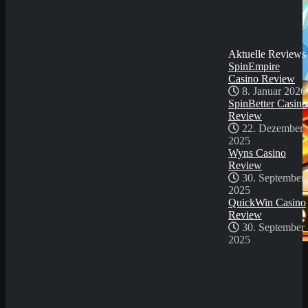
QuickWin Casino
Review
30. September
2025
Aktuelle Reviews
SpinEmpire
Casino Review
8. Januar 2026
SpinBetter Casino
Review
22. Dezember
2025
Wyns Casino
Review
30. September
2025
QuickWin Casino
Review
30. September
2025
Demo Spiel