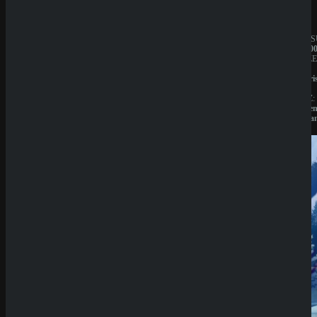
JAHRESUMSATZ:
JAHRES
1.000.000€
1.000.00
BESITZER:
BESITZE
Liernin
Liernin
Enterprises
Enterpri
LTD
LTD
LIZENZ:
LIZENZ:
Komoren
Komore
(Anjouan)
(Anjoua
Neueste
Beiträge
SpinEmpir
e Casino
Review
SpinBetter
Casino
Review