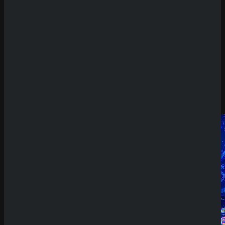
Demo Spiel