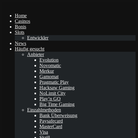
Home
Casinos
Bonis
Slots
Entwickler
News
Häufig gesucht
Anbieter
Evolution
Novomatic
Merkur
Gamomat
Pragmatic Play
Hacksaw Gaming
NoLimit City
Play’n GO
Big Time Gaming
Einzahlmethoden
Bank Überweisung
Paysafecard
MasterCard
Visa
Skrill