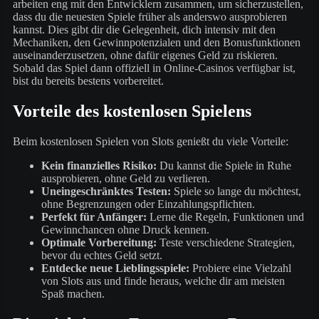
arbeiten eng mit den Entwicklern zusammen, um sicherzustellen,
dass du die neuesten Spiele früher als anderswo ausprobieren
kannst. Dies gibt dir die Gelegenheit, dich intensiv mit den
Mechaniken, den Gewinnpotenzialen und den Bonusfunktionen
auseinanderzusetzen, ohne dafür eigenes Geld zu riskieren.
Sobald das Spiel dann offiziell in Online-Casinos verfügbar ist,
bist du bereits bestens vorbereitet.
Vorteile des kostenlosen Spielens
Beim kostenlosen Spielen von Slots genießt du viele Vorteile:
Kein finanzielles Risiko:
Du kannst die Spiele in Ruhe
ausprobieren, ohne Geld zu verlieren.
Uneingeschränktes Testen:
Spiele so lange du möchtest,
ohne Begrenzungen oder Einzahlungspflichten.
Perfekt für Anfänger:
Lerne die Regeln, Funktionen und
Gewinnchancen ohne Druck kennen.
Optimale Vorbereitung:
Teste verschiedene Strategien,
bevor du echtes Geld setzt.
Entdecke neue Lieblingsspiele:
Probiere eine Vielzahl
von Slots aus und finde heraus, welche dir am meisten
Spaß machen.