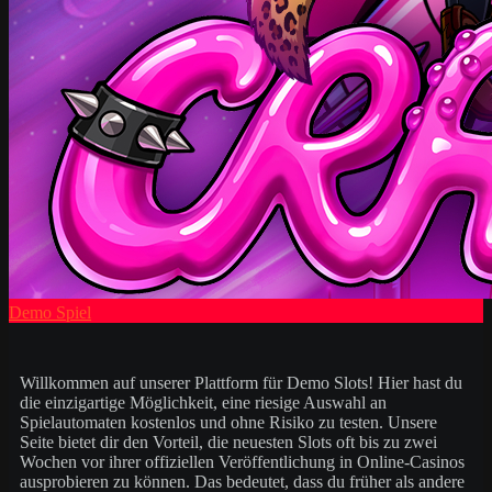
Demo Spiel
Willkommen auf unserer Plattform für Demo Slots! Hier hast du
die einzigartige Möglichkeit, eine riesige Auswahl an
Spielautomaten kostenlos und ohne Risiko zu testen. Unsere
Seite bietet dir den Vorteil, die neuesten Slots oft bis zu zwei
Wochen vor ihrer offiziellen Veröffentlichung in Online-Casinos
ausprobieren zu können. Das bedeutet, dass du früher als andere