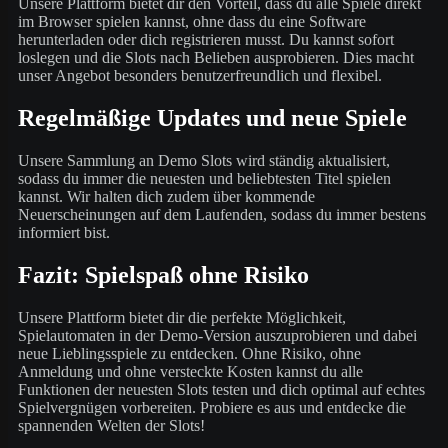
Unsere Plattform bietet dir den Vorteil, dass du alle Spiele direkt
im Browser spielen kannst, ohne dass du eine Software
herunterladen oder dich registrieren musst. Du kannst sofort
loslegen und die Slots nach Belieben ausprobieren. Dies macht
unser Angebot besonders benutzerfreundlich und flexibel.
Regelmäßige Updates und neue Spiele
Unsere Sammlung an Demo Slots wird ständig aktualisiert,
sodass du immer die neuesten und beliebtesten Titel spielen
kannst. Wir halten dich zudem über kommende
Neuerscheinungen auf dem Laufenden, sodass du immer bestens
informiert bist.
Fazit: Spielspaß ohne Risiko
Unsere Plattform bietet dir die perfekte Möglichkeit,
Spielautomaten in der Demo-Version auszuprobieren und dabei
neue Lieblingsspiele zu entdecken. Ohne Risiko, ohne
Anmeldung und ohne versteckte Kosten kannst du alle
Funktionen der neuesten Slots testen und dich optimal auf echtes
Spielvergnügen vorbereiten. Probiere es aus und entdecke die
spannenden Welten der Slots!