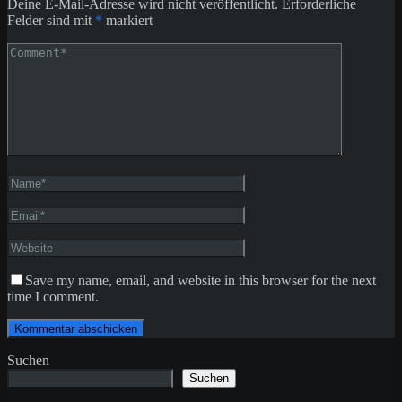
Deine E-Mail-Adresse wird nicht veröffentlicht.
Erforderliche
Felder sind mit
*
markiert
Save my name, email, and website in this browser for the next
time I comment.
Suchen
Suchen