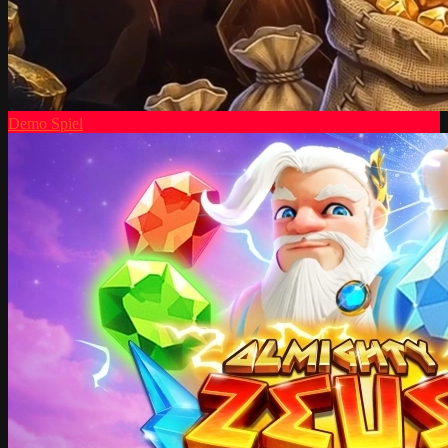
Demo Spiel