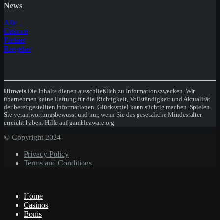
News
Alle
Casinos
Partner
Ratgeber
Hinweis
Die Inhalte dienen ausschließlich zu Informationszwecken. Wir
übernehmen keine Haftung für die Richtigkeit, Vollständigkeit und Aktualität
der bereitgestellten Informationen. Glücksspiel kann süchtig machen. Spielen
Sie verantwortungsbewusst und nur, wenn Sie das gesetzliche Mindestalter
erreicht haben. Hilfe auf gambleaware.org
© Copyright 2024
Privacy Policy
Terms and Conditions
Home
Casinos
Bonis