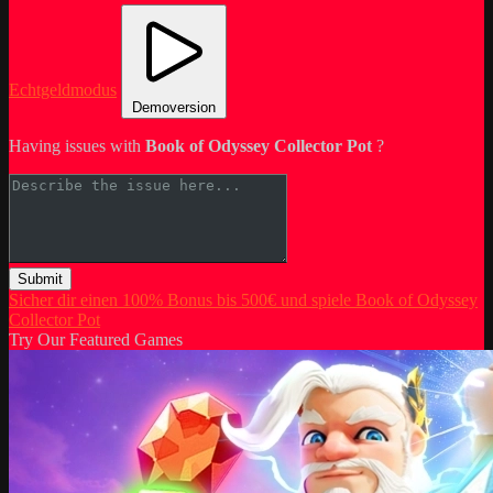
Echtgeldmodus
Demoversion
Having issues with
Book of Odyssey Collector Pot
?
Submit
Sicher dir einen 100% Bonus bis 500€ und spiele Book of Odyssey
Collector Pot
Try Our Featured Games