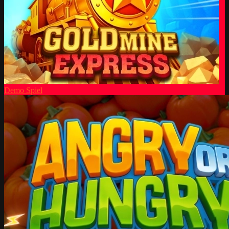
Demo Spiel