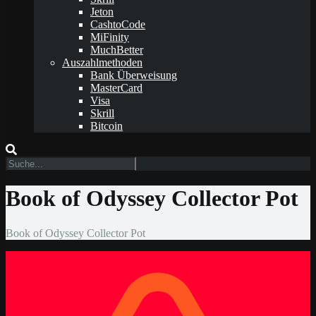
Jeton
CashtoCode
MiFinity
MuchBetter
Auszahlmethoden
Bank Überweisung
MasterCard
Visa
Skrill
Bitcoin
Book of Odyssey Collector Pot
Book of Odyssey Collector Pot