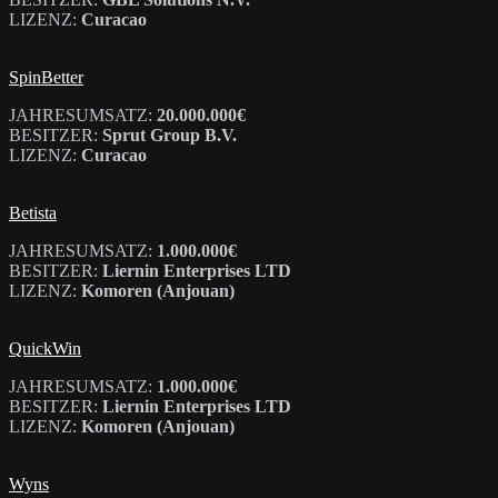
LIZENZ:
Curacao
SpinBetter
JAHRESUMSATZ:
20.000.000€
BESITZER:
Sprut Group B.V.
LIZENZ:
Curacao
Betista
JAHRESUMSATZ:
1.000.000€
BESITZER:
Liernin Enterprises LTD
LIZENZ:
Komoren (Anjouan)
QuickWin
JAHRESUMSATZ:
1.000.000€
BESITZER:
Liernin Enterprises LTD
LIZENZ:
Komoren (Anjouan)
Wyns