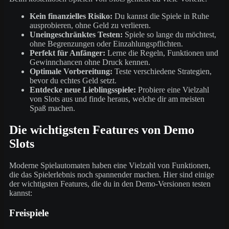
Kein finanzielles Risiko:
Du kannst die Spiele in Ruhe
ausprobieren, ohne Geld zu verlieren.
Uneingeschränktes Testen:
Spiele so lange du möchtest,
ohne Begrenzungen oder Einzahlungspflichten.
Perfekt für Anfänger:
Lerne die Regeln, Funktionen und
Gewinnchancen ohne Druck kennen.
Optimale Vorbereitung:
Teste verschiedene Strategien,
bevor du echtes Geld setzt.
Entdecke neue Lieblingsspiele:
Probiere eine Vielzahl
von Slots aus und finde heraus, welche dir am meisten
Spaß machen.
Die wichtigsten Features von Demo
Slots
Moderne Spielautomaten haben eine Vielzahl von Funktionen,
die das Spielerlebnis noch spannender machen. Hier sind einige
der wichtigsten Features, die du in den Demo-Versionen testen
kannst:
Freispiele