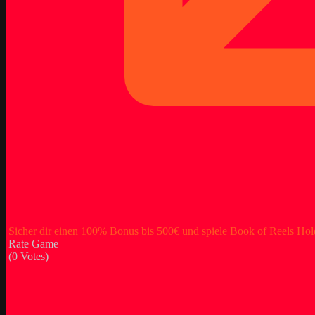
Sicher dir einen 100% Bonus bis 500€ und spiele Book of Reels Ho
Rate Game
(
0
Votes)