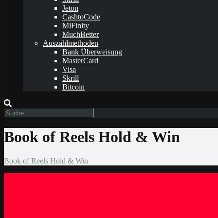
Jeton
CashtoCode
MiFinity
MuchBetter
Auszahlmethoden
Bank Überweisung
MasterCard
Visa
Skrill
Bitcoin
Book of Reels Hold & Win
Book of Reels Hold & Win