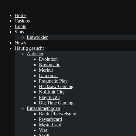
Home
Casinos
Bonis
Slots
Entwickler
News
Häufig gesucht
Anbieter
Evolution
Novomatic
Merkur
Gamomat
Pragmatic Play
Hacksaw Gaming
NoLimit City
Play’n GO
Big Time Gaming
Einzahlmethoden
Bank Überweisung
Paysafecard
MasterCard
Visa
Skrill