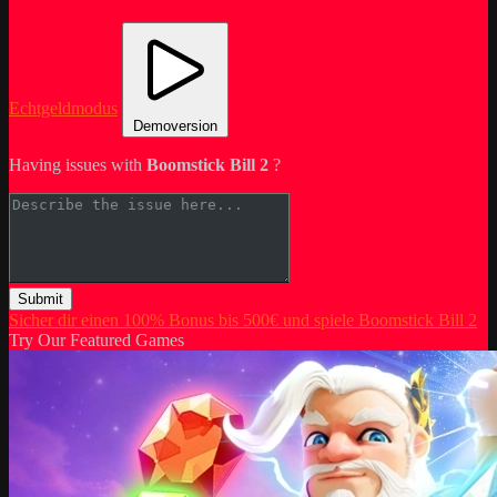
Echtgeldmodus
Demoversion
Having issues with
Boomstick Bill 2
?
Submit
Sicher dir einen 100% Bonus bis 500€ und spiele Boomstick Bill 2
Try Our Featured Games