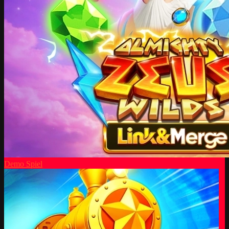
Demo Spiel