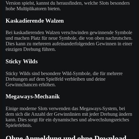
Version spielst, kannst du herausfinden, welche Slots besonders
hohe Multiplikatoren bieten.
Kaskadierende Walzen
Bei kaskadierenden Walzen verschwinden gewinnende Symbole
und machen Platz für neue Symbole, die von oben nachrutschen.
Dies kann zu mehreren aufeinanderfolgenden Gewinnen in einer
einzigen Drehung führen.
Sticky Wilds
Sticky Wilds sind besondere Wild-Symbole, die für mehrere
Drehungen auf dem Spielfeld verbleiben und deine
Gewinnchancen erhöhen.
Megaways-Mechanik
Einige moderne Slots verwenden das Megaways-System, bei
dem sich die Anzahl der Gewinnlinien mit jeder Drehung ändern
kann. Dies sorgt für ein dynamisches und abwechslungsreiches
Spielerlebnis.
Ohne Anmeldung und ohne Download