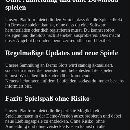
spielen
Unsere Plattform bietet dir den Vorteil, dass du alle Spiele direkt
im Browser spielen kannst, ohne dass du eine Software
herunterladen oder dich registrieren musst. Du kannst sofort
loslegen und die Slots nach Belieben ausprobieren. Dies macht
unser Angebot besonders benutzerfreundlich und flexibel.
Regelmäßige Updates und neue Spiele
Unsere Sammlung an Demo Slots wird ständig aktualisiert,
sodass du immer die neuesten und beliebtesten Titel spielen
kannst. Wir halten dich zudem über kommende
Neuerscheinungen auf dem Laufenden, sodass du immer bestens
informiert bist.
Fazit: Spielspaß ohne Risiko
Unsere Plattform bietet dir die perfekte Möglichkeit,
Spielautomaten in der Demo-Version auszuprobieren und dabei
neue Lieblingsspiele zu entdecken. Ohne Risiko, ohne
Anmeldung und ohne versteckte Kosten kannst du alle