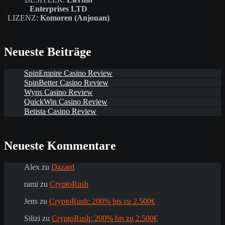
Enterprises LTD
LIZENZ:
Komoren (Anjouan)
Neueste Beiträge
SpinEmpire Casino Review
SpinBetter Casino Review
Wyns Casino Review
QuickWin Casino Review
Betista Casino Review
Neueste Kommentare
Alex
zu
Dazard
rami
zu
CryptoRush
Jens
zu
CryptoRush: 200% bis zu 2.500€
Silizi
zu
CryptoRush: 200% bis zu 2.500€