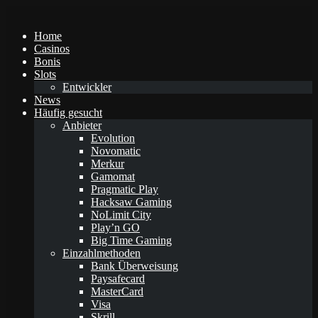
Home
Casinos
Bonis
Slots
Entwickler
News
Häufig gesucht
Anbieter
Evolution
Novomatic
Merkur
Gamomat
Pragmatic Play
Hacksaw Gaming
NoLimit City
Play’n GO
Big Time Gaming
Einzahlmethoden
Bank Überweisung
Paysafecard
MasterCard
Visa
Skrill