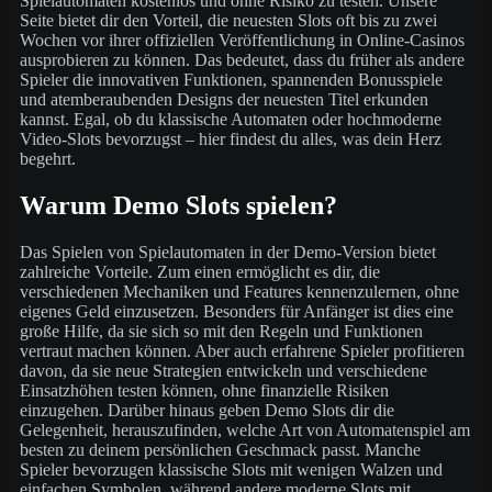
Spielautomaten kostenlos und ohne Risiko zu testen. Unsere
Seite bietet dir den Vorteil, die neuesten Slots oft bis zu zwei
Wochen vor ihrer offiziellen Veröffentlichung in Online-Casinos
ausprobieren zu können. Das bedeutet, dass du früher als andere
Spieler die innovativen Funktionen, spannenden Bonusspiele
und atemberaubenden Designs der neuesten Titel erkunden
kannst. Egal, ob du klassische Automaten oder hochmoderne
Video-Slots bevorzugst – hier findest du alles, was dein Herz
begehrt.
Warum Demo Slots spielen?
Das Spielen von Spielautomaten in der Demo-Version bietet
zahlreiche Vorteile. Zum einen ermöglicht es dir, die
verschiedenen Mechaniken und Features kennenzulernen, ohne
eigenes Geld einzusetzen. Besonders für Anfänger ist dies eine
große Hilfe, da sie sich so mit den Regeln und Funktionen
vertraut machen können. Aber auch erfahrene Spieler profitieren
davon, da sie neue Strategien entwickeln und verschiedene
Einsatzhöhen testen können, ohne finanzielle Risiken
einzugehen. Darüber hinaus geben Demo Slots dir die
Gelegenheit, herauszufinden, welche Art von Automatenspiel am
besten zu deinem persönlichen Geschmack passt. Manche
Spieler bevorzugen klassische Slots mit wenigen Walzen und
einfachen Symbolen, während andere moderne Slots mit