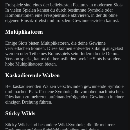
Freispiele sind eines der beliebtesten Features in modernen Slots.
In vielen Spielen kannst du durch bestimmte Symbole oder
Kombinationen eine Freispielrunde aktivieren, in der du ohne
eigenen Einsatz drehst und trotzdem Gewinne erzielen kannst.
Multiplikatoren
Einige Slots bieten Multiplikatoren, die deine Gewinne
vervielfachen können. Diese können entweder zufällig ausgelöst
werden oder Teil eines Bonusspiels sein. Indem du die Demo-
Version spielst, kannst du herausfinden, welche Slots besonders
hohe Multiplikatoren bieten.
Kaskadierende Walzen
Bei kaskadierenden Walzen verschwinden gewinnende Symbole
und machen Platz für neue Symbole, die von oben nachrutschen.
Dies kann zu mehreren aufeinanderfolgenden Gewinnen in einer
einzigen Drehung führen.
Sticky Wilds
Sticky Wilds sind besondere Wild-Symbole, die für mehrere
Drehungen auf dem Spielfeld verbleiben und deine