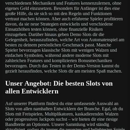
verschiedenen Mechaniken und Features kennenzulernen, ohne
eigenes Geld einzusetzen. Besonders für Anfänger ist dies eine
große Hilfe, da sie sich so mit den Regeln und Funktionen
vertraut machen können. Aber auch erfahrene Spieler profitieren
davon, da sie neue Strategien entwickeln und verschiedene
Einsatzhöhen testen können, ohne finanzielle Risiken
einzugehen. Darüber hinaus geben Demo Slots dir die
Gelegenheit, herauszufinden, welche Art von Automatenspiel am
besten zu deinem persönlichen Geschmack passt. Manche
Spieler bevorzugen klassische Slots mit wenigen Walzen und
einfachen Symbolen, während andere moderne Slots mit
zahlreichen Features und komplizierten Bonusmechaniken
bevorzugen. Durch das Testen in der Demo-Version kannst du
gezielt herausfinden, welche Slots dir am meisten Spaß machen.
Unser Angebot: Die besten Slots von
allen Entwicklern
Auf unserer Plattform findest du eine umfassende Auswahl an
Slots von allen namhaften Entwicklern der Branche. Egal, ob du
Slots mit Freispielen, Multiplikatoren, kaskadierenden Walzen
oder progressiven Jackpots suchst – wir bieten dir eine riesige
Bandbreite an Optionen. Unsere Sammlung wird ständig
aktualisiert, sodass du immer die neuesten und beliebtesten Spiele