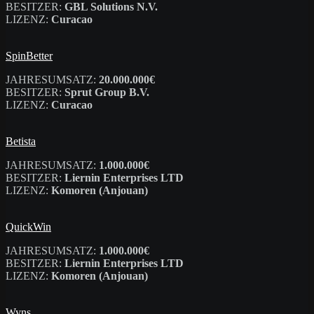
BESITZER:
GBL Solutions N.V.
LIZENZ:
Curacao
SpinBetter
JAHRESUMSATZ:
20.000.000€
BESITZER:
Sprut Group B.V.
LIZENZ:
Curacao
Betista
JAHRESUMSATZ:
1.000.000€
BESITZER:
Liernin Enterprises LTD
LIZENZ:
Komoren (Anjouan)
QuickWin
JAHRESUMSATZ:
1.000.000€
BESITZER:
Liernin Enterprises LTD
LIZENZ:
Komoren (Anjouan)
Wyns