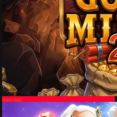
Demo Spiel