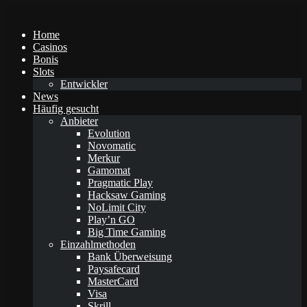
Home
Casinos
Bonis
Slots
Entwickler
News
Häufig gesucht
Anbieter
Evolution
Novomatic
Merkur
Gamomat
Pragmatic Play
Hacksaw Gaming
NoLimit City
Play’n GO
Big Time Gaming
Einzahlmethoden
Bank Überweisung
Paysafecard
MasterCard
Visa
Skrill