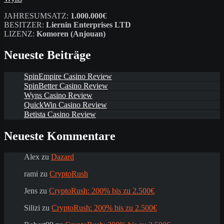
JAHRESUMSATZ:
1.000.000€
BESITZER:
Liernin Enterprises LTD
LIZENZ:
Komoren (Anjouan)
Neueste Beiträge
SpinEmpire Casino Review
SpinBetter Casino Review
Wyns Casino Review
QuickWin Casino Review
Betista Casino Review
Neueste Kommentare
Alex
zu
Dazard
rami
zu
CryptoRush
Jens
zu
CryptoRush: 200% bis zu 2.500€
Silizi
zu
CryptoRush: 200% bis zu 2.500€