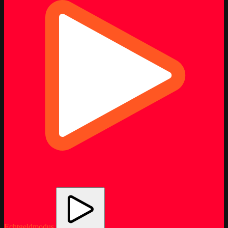
Echtgeldmodus