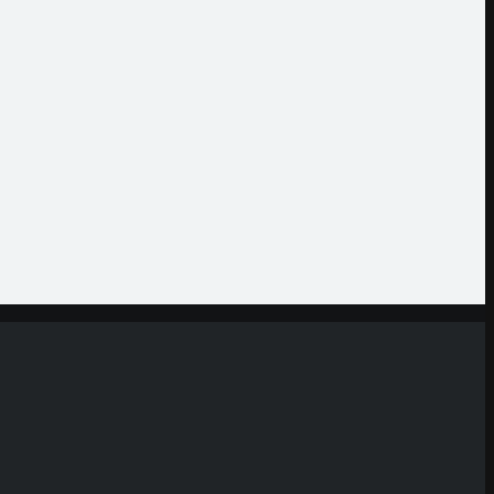
Suchen
Suchen
Neue Casinos
Prestige