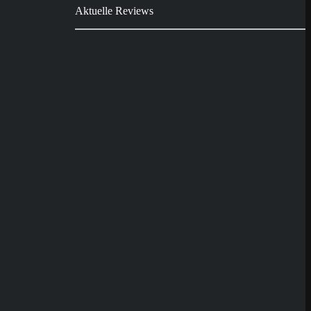
Aktuelle Reviews