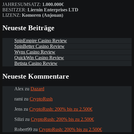
JAHRESUMSATZ:
1.000.000€
BESITZER:
Liernin Enterprises LTD
LIZENZ:
Komoren (Anjouan)
Neueste Beiträge
SpinEmpire Casino Review
SpinBetter Casino Review
Wyns Casino Review
QuickWin Casino Review
Betista Casino Review
Neueste Kommentare
Alex
zu
Dazard
rami
zu
CryptoRush
Jens
zu
CryptoRush: 200% bis zu 2.500€
Silizi
zu
CryptoRush: 200% bis zu 2.500€
Robert99
zu
CryptoRush: 200% bis zu 2.500€