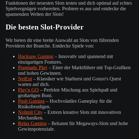
Funktionen der neuesten Slots testen und dich optimal auf echtes
Spielvergnügen vorbereiten. Probiere es aus und entdecke die
spannenden Welten der Slots!
Die besten Slot-Provider
Wir bieten dir eine breite Auswahl an Slots von führenden
Providern der Branche. Entdecke Spiele von:
Hacksaw Gaming
– Innovativ und spannend mit
einzigartigen Features.
Pragmatic Play
– Einer der Marktführer mit Top-Grafiken
und hohen Gewinnen.
NetEnt
– Klassiker wie Starburst und Gonzo's Quest
warten auf dich.
Play'n GO
– Perfekte Mischung aus Spielspaß und
großartigen Boni.
Push Gaming
– Hochvolatiles Gameplay für die
Risikofreudigen.
Nolimit City
– Extrem kreative Slots mit innovativen
Mechaniken.
Relax Gaming
– Bekannt für Megaways-Slots und hohe
Gewinnpotenziale.