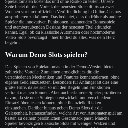
Spielautomaten kostenlos und ohne Risiko zu testen. Unsere
Seite bietet dir den Vorteil, die neuesten Slots oft bis zu zwei
Wochen vor ihrer offiziellen Veröffentlichung in Online-Casinos
ausprobieren zu können. Das bedeutet, dass du früher als andere
Spieler die innovativen Funktionen, spannenden Bonusspiele
und atemberaubenden Designs der neuesten Titel erkunden
kannst. Egal, ob du klassische Automaten oder hochmoderne
Video-Slots bevorzugst – hier findest du alles, was dein Herz
begehrt.
Warum Demo Slots spielen?
Das Spielen von Spielautomaten in der Demo-Version bietet
zahlreiche Vorteile. Zum einen ermöglicht es dir, die
verschiedenen Mechaniken und Features kennenzulernen, ohne
eigenes Geld einzusetzen. Besonders für Anfänger ist dies eine
große Hilfe, da sie sich so mit den Regeln und Funktionen
vertraut machen können. Aber auch erfahrene Spieler profitieren
davon, da sie neue Strategien entwickeln und verschiedene
Einsatzhöhen testen können, ohne finanzielle Risiken
einzugehen. Darüber hinaus geben Demo Slots dir die
Gelegenheit, herauszufinden, welche Art von Automatenspiel am
besten zu deinem persönlichen Geschmack passt. Manche
Spieler bevorzugen klassische Slots mit wenigen Walzen und