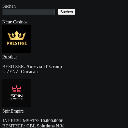
Suchen
Suchen
Neue Casinos
Prestige
BESITZER:
Aurevia IT Group
LIZENZ:
Curacao
SpinEmpire
JAHRESUMSATZ:
10.000.000€
BESITZER:
GBL Solutions N.V.