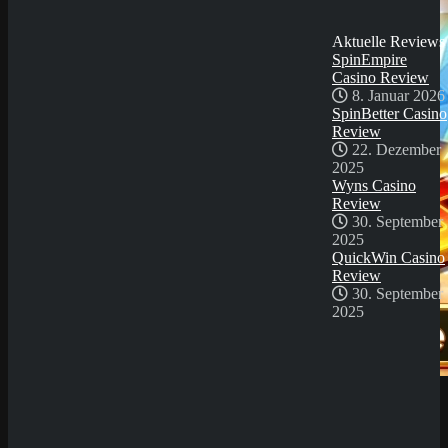
30. September
2025
Aktuelle Reviews
SpinEmpire
Casino Review
8. Januar 2026
SpinBetter Casino
Review
22. Dezember
2025
Wyns Casino
Review
30. September
2025
QuickWin Casino
Review
30. September
2025
Demo Spiel