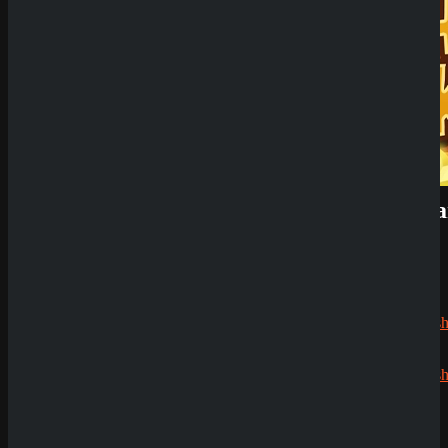
Review
QuickWin
Casino
Review
Betista
Casino
Review
Neueste
Kommenta
Alex
zu
Dazard
rami
zu
CryptoRus
Jens
zu
CryptoRush
200% bis
zu 2.500€
Silizi
zu