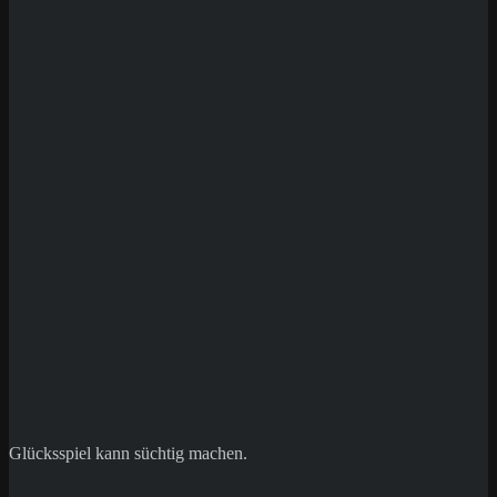
Save my name, email, and website in this
browser for the next time I comment.
Glücksspiel kann süchtig machen.