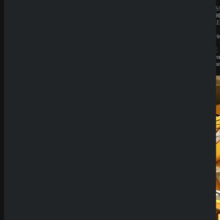
JAHRESUMSATZ:
JAHRES
1.000.000€
1.000.00
BESITZER:
BESITZE
Liernin
Liernin
Enterprises
Enterpri
LTD
LTD
LIZENZ:
LIZENZ:
Komoren
Komore
(Anjouan)
(Anjoua
Neueste
Beiträge
SpinEmpir
e Casino
Review
SpinBetter
Casino
Review
Wyns
Casino