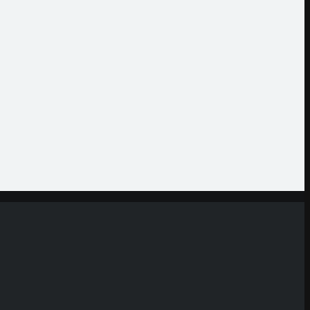
Suchen
Suchen
Neue Casinos
Prestige