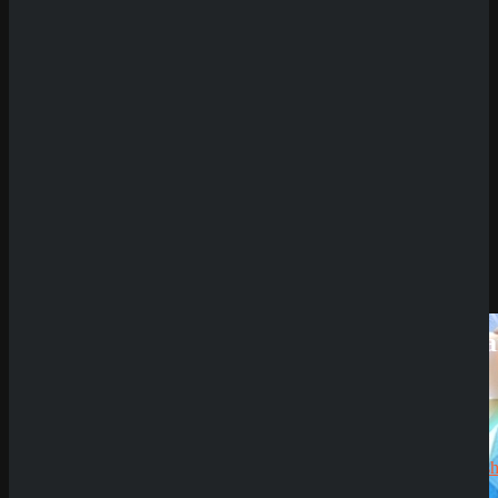
Review
SpinBetter
Echtgeldmodus
Casino
Demoversion
Review
Wyns
Having issues with
Coins of Cosmic Critters
?
Casino
Review
QuickWin
Casino
Review
Betista
Submit
Casino
Sicher dir einen 100% Bonus bis 500€ und spiele
Review
Coins of Cosmic Critters
Try Our Featured Games
Neueste
Kommenta
Alex
zu
Dazard
rami
zu
CryptoRus