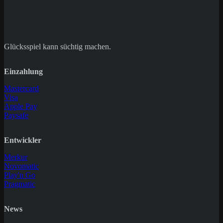
Glücksspiel kann süchtig machen.
Einzahlung
Mastercard
Visa
Apple Pay
Paysafe
Entwickler
Merkur
Novomatic
Play'n Go
Pragmatic
News