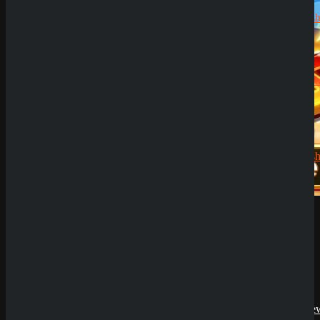
Jens
zu
CryptoRush
200% bis
zu 2.500€
Silizi
zu
CryptoRush
200% bis
zu 2.500€
Robert99
zu
CryptoRush
200% bis
zu 2.500€
Demo Spiel
News
SpinEmpire Casino
Review
8. Januar 2026
SpinBetter Casino
Review
22. Dezember
2025
Wyns Casino Revie