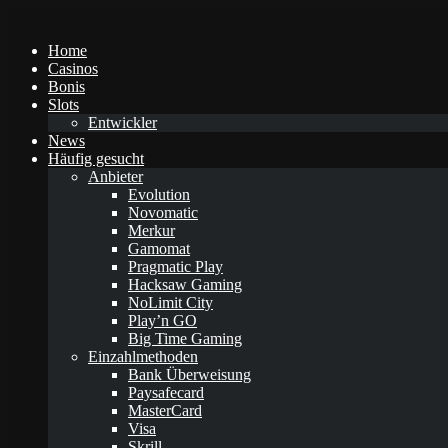
Home
Casinos
Bonis
Slots
Entwickler
News
Häufig gesucht
Anbieter
Evolution
Novomatic
Merkur
Gamomat
Pragmatic Play
Hacksaw Gaming
NoLimit City
Play’n GO
Big Time Gaming
Einzahlmethoden
Bank Überweisung
Paysafecard
MasterCard
Visa
Skrill