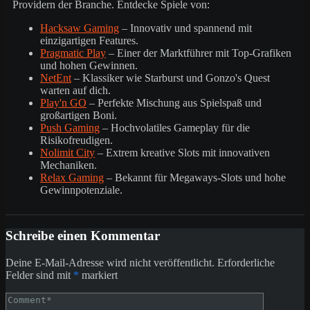
Providern der Branche. Entdecke Spiele von:
Hacksaw Gaming
– Innovativ und spannend mit
einzigartigen Features.
Pragmatic Play
– Einer der Marktführer mit Top-Grafiken
und hohen Gewinnen.
NetEnt
– Klassiker wie Starburst und Gonzo's Quest
warten auf dich.
Play'n GO
– Perfekte Mischung aus Spielspaß und
großartigen Boni.
Push Gaming
– Hochvolatiles Gameplay für die
Risikofreudigen.
Nolimit City
– Extrem kreative Slots mit innovativen
Mechaniken.
Relax Gaming
– Bekannt für Megaways-Slots und hohe
Gewinnpotenziale.
Schreibe einen Kommentar
Deine E-Mail-Adresse wird nicht veröffentlicht.
Erforderliche
Felder sind mit
*
markiert