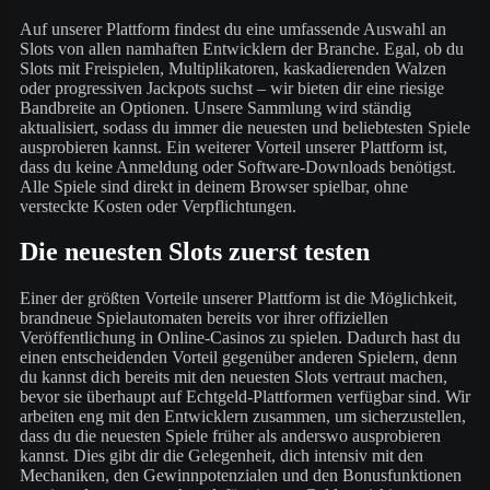
Auf unserer Plattform findest du eine umfassende Auswahl an
Slots von allen namhaften Entwicklern der Branche. Egal, ob du
Slots mit Freispielen, Multiplikatoren, kaskadierenden Walzen
oder progressiven Jackpots suchst – wir bieten dir eine riesige
Bandbreite an Optionen. Unsere Sammlung wird ständig
aktualisiert, sodass du immer die neuesten und beliebtesten Spiele
ausprobieren kannst. Ein weiterer Vorteil unserer Plattform ist,
dass du keine Anmeldung oder Software-Downloads benötigst.
Alle Spiele sind direkt in deinem Browser spielbar, ohne
versteckte Kosten oder Verpflichtungen.
Die neuesten Slots zuerst testen
Einer der größten Vorteile unserer Plattform ist die Möglichkeit,
brandneue Spielautomaten bereits vor ihrer offiziellen
Veröffentlichung in Online-Casinos zu spielen. Dadurch hast du
einen entscheidenden Vorteil gegenüber anderen Spielern, denn
du kannst dich bereits mit den neuesten Slots vertraut machen,
bevor sie überhaupt auf Echtgeld-Plattformen verfügbar sind. Wir
arbeiten eng mit den Entwicklern zusammen, um sicherzustellen,
dass du die neuesten Spiele früher als anderswo ausprobieren
kannst. Dies gibt dir die Gelegenheit, dich intensiv mit den
Mechaniken, den Gewinnpotenzialen und den Bonusfunktionen