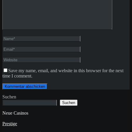
Save my name, email, and website in this browser for the next
time I comment.
Suchen
Suchen
Neue Casinos
Prestige