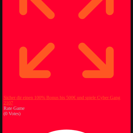
Sicher dir einen 100% Bonus bis 500€ und spiele Cyber Gang
2107
Rate Game
(
0
Votes)