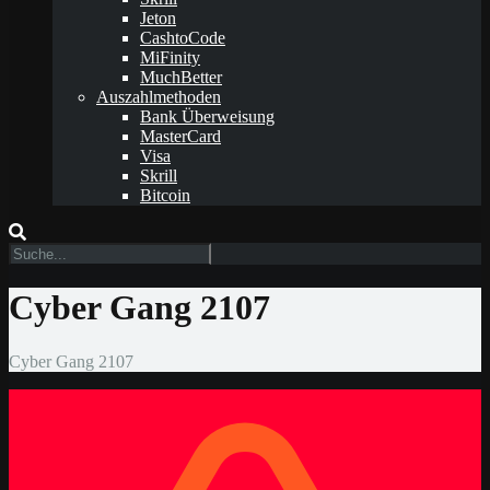
Jeton
CashtoCode
MiFinity
MuchBetter
Auszahlmethoden
Bank Überweisung
MasterCard
Visa
Skrill
Bitcoin
Cyber Gang 2107
Cyber Gang 2107