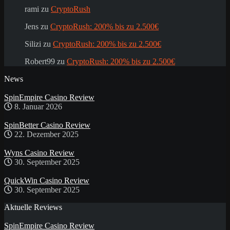
rami
zu
CryptoRush
Jens
zu
CryptoRush: 200% bis zu 2.500€
Silizi
zu
CryptoRush: 200% bis zu 2.500€
Robert99
zu
CryptoRush: 200% bis zu 2.500€
News
SpinEmpire Casino Review
8. Januar 2026
SpinBetter Casino Review
22. Dezember 2025
Wyns Casino Review
30. September 2025
QuickWin Casino Review
30. September 2025
Aktuelle Reviews
SpinEmpire Casino Review