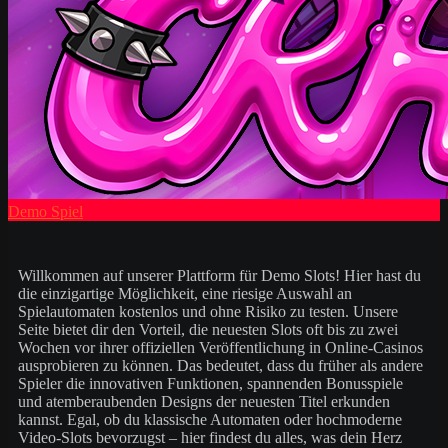
Demo Spiel
Willkommen auf unserer Plattform für Demo Slots! Hier hast du
die einzigartige Möglichkeit, eine riesige Auswahl an
Spielautomaten kostenlos und ohne Risiko zu testen. Unsere
Seite bietet dir den Vorteil, die neuesten Slots oft bis zu zwei
Wochen vor ihrer offiziellen Veröffentlichung in Online-Casinos
ausprobieren zu können. Das bedeutet, dass du früher als andere
Spieler die innovativen Funktionen, spannenden Bonusspiele
und atemberaubenden Designs der neuesten Titel erkunden
kannst. Egal, ob du klassische Automaten oder hochmoderne
Video-Slots bevorzugst – hier findest du alles, was dein Herz