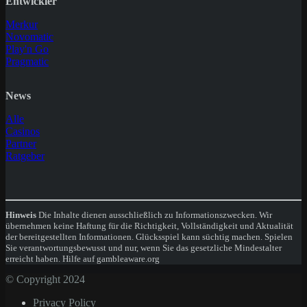
Entwickler
Merkur
Novomatic
Play'n Go
Pragmatic
News
Alle
Casinos
Partner
Ratgeber
Hinweis
Die Inhalte dienen ausschließlich zu Informationszwecken. Wir
übernehmen keine Haftung für die Richtigkeit, Vollständigkeit und Aktualität
der bereitgestellten Informationen. Glücksspiel kann süchtig machen. Spielen
Sie verantwortungsbewusst und nur, wenn Sie das gesetzliche Mindestalter
erreicht haben. Hilfe auf gambleaware.org
© Copyright 2024
Privacy Policy