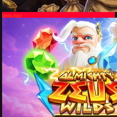
Demo Spiel