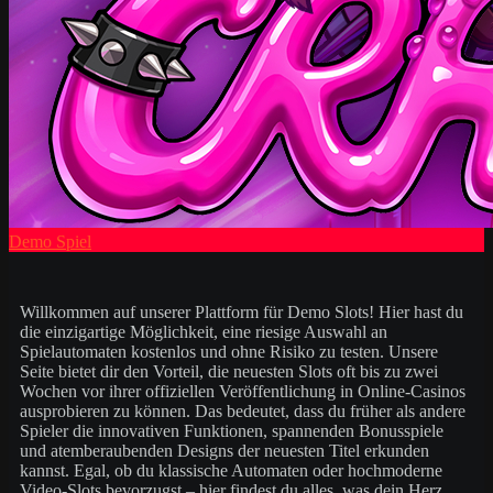
Demo Spiel
Willkommen auf unserer Plattform für Demo Slots! Hier hast du
die einzigartige Möglichkeit, eine riesige Auswahl an
Spielautomaten kostenlos und ohne Risiko zu testen. Unsere
Seite bietet dir den Vorteil, die neuesten Slots oft bis zu zwei
Wochen vor ihrer offiziellen Veröffentlichung in Online-Casinos
ausprobieren zu können. Das bedeutet, dass du früher als andere
Spieler die innovativen Funktionen, spannenden Bonusspiele
und atemberaubenden Designs der neuesten Titel erkunden
kannst. Egal, ob du klassische Automaten oder hochmoderne
Video-Slots bevorzugst – hier findest du alles, was dein Herz