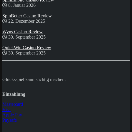
8. Januar 2026
SpinBetter Casino Review
22. Dezember 2025
Wyns Casino Review
30. September 2025
QuickWin Casino Review
30. September 2025
Glücksspiel kann süchtig machen.
Einzahlung
Mastercard
Visa
Apple Pay
Paysafe