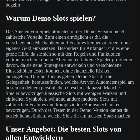
begehrt.
Warum Demo Slots spielen?
Das Spielen von Spielautomaten in der Demo-Version bietet
zahlreiche Vorteile. Zum einen ermöglicht es dir, die
verschiedenen Mechaniken und Features kennenzulernen, ohne
eigenes Geld einzusetzen. Besonders für Anfänger ist dies eine
große Hilfe, da sie sich so mit den Regeln und Funktionen
vertraut machen können. Aber auch erfahrene Spieler profitieren
davon, da sie neue Strategien entwickeln und verschiedene
Einsatzhöhen testen können, ohne finanzielle Risiken
einzugehen. Darüber hinaus geben Demo Slots dir die
Gelegenheit, herauszufinden, welche Art von Automatenspiel am
besten zu deinem persönlichen Geschmack passt. Manche
Spieler bevorzugen klassische Slots mit wenigen Walzen und
einfachen Symbolen, während andere moderne Slots mit
zahlreichen Features und komplizierten Bonusmechaniken
bevorzugen. Durch das Testen in der Demo-Version kannst du
gezielt herausfinden, welche Slots dir am meisten Spaß machen.
Unser Angebot: Die besten Slots von
allen Entwicklern