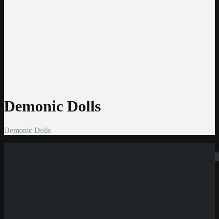
Jeton
CashtoCode
MiFinity
MuchBetter
Auszahlmethoden
Bank Überweisung
MasterCard
Visa
Skrill
Bitcoin
Demonic Dolls
Demonic Dolls
Suchen
Neue Casinos