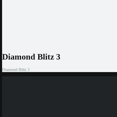
Aus
Diamond Blitz 3
Diamond Blitz 3