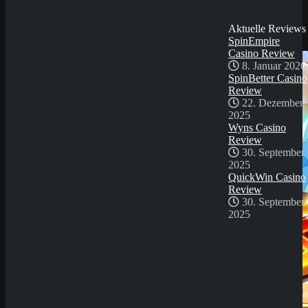
30. September
Submit
2025
Sicher dir einen 100% Bonus bis 500€ und spiele
Aktuelle Reviews
Dusty Duel
SpinEmpire
Try Our Featured Games
Casino Review
8. Januar 2026
SpinBetter Casino
Review
22. Dezember
2025
Wyns Casino
Review
30. September
2025
QuickWin Casino
Review
30. September
2025