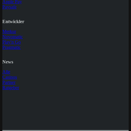
Apple Pay
Paysafe
Entwickler
Merkur
Novomatic
Play'n Go
Pragmatic
News
Alle
Casinos
Partner
Ratgeber