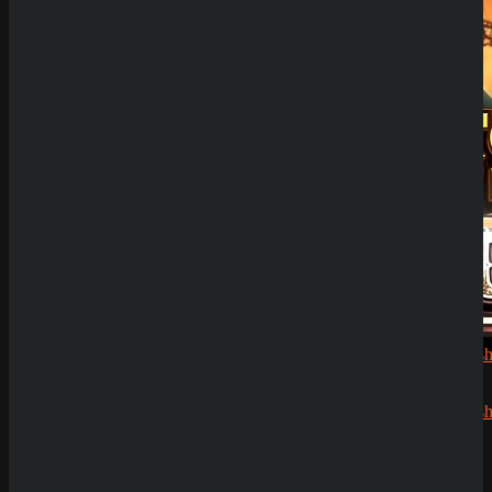
Review
QuickWin
Casino
Review
Betista
Casino
Review
Neueste
Kommenta
Alex
zu
Dazard
rami
zu
CryptoRus
Jens
zu
CryptoRush
200% bis
zu 2.500€
Silizi
zu