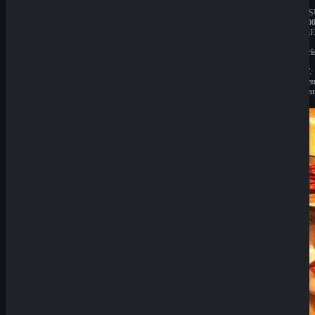
JAHRESUMSATZ:
JAHRES
1.000.000€
1.000.00
BESITZER:
BESITZE
Liernin
Liernin
Enterprises
Enterpri
LTD
LTD
LIZENZ:
LIZENZ:
Komoren
Komore
(Anjouan)
(Anjoua
Neueste
Beiträge
SpinEmpir
e Casino
Review
SpinBetter
Casino
Review
Wyns
Casino