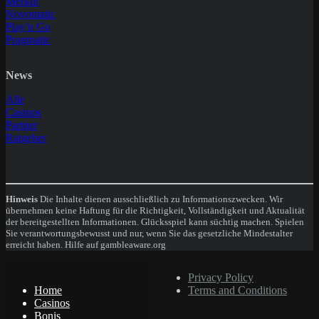
Merkur
Novomatic
Play'n Go
Pragmatic
News
Alle
Casinos
Partner
Ratgeber
Hinweis
Die Inhalte dienen ausschließlich zu Informationszwecken. Wir
übernehmen keine Haftung für die Richtigkeit, Vollständigkeit und Aktualität
der bereitgestellten Informationen. Glücksspiel kann süchtig machen. Spielen
Sie verantwortungsbewusst und nur, wenn Sie das gesetzliche Mindestalter
erreicht haben. Hilfe auf gambleaware.org
© Copyright 2024
Privacy Policy
Home
Terms and Conditions
Casinos
Bonis