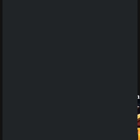
Review
SpinBetter
Casino
Echtgeldmodus
Review
Demoversion
Wyns
Casino
Having issues with
Eastern Fury
?
Review
QuickWin
Casino
Review
Betista
Casino
Review
Submit
Sicher dir einen 100% Bonus bis 500€ und spiele
Neueste
Eastern Fury
Try Our Featured Games
Kommenta
Alex
zu
Dazard
rami
zu
CryptoRus